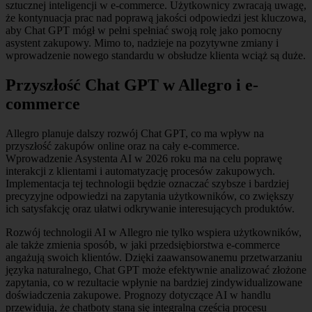
sztucznej inteligencji w e-commerce. Użytkownicy zwracają uwagę,
że kontynuacja prac nad poprawą jakości odpowiedzi jest kluczowa,
aby Chat GPT mógł w pełni spełniać swoją rolę jako pomocny
asystent zakupowy. Mimo to, nadzieje na pozytywne zmiany i
wprowadzenie nowego standardu w obsłudze klienta wciąż są duże.
Przyszłość Chat GPT w Allegro i e-
commerce
Allegro planuje dalszy rozwój Chat GPT, co ma wpływ na
przyszłość zakupów online oraz na cały e-commerce.
Wprowadzenie Asystenta AI w 2026 roku ma na celu poprawę
interakcji z klientami i automatyzację procesów zakupowych.
Implementacja tej technologii będzie oznaczać szybsze i bardziej
precyzyjne odpowiedzi na zapytania użytkowników, co zwiększy
ich satysfakcję oraz ułatwi odkrywanie interesujących produktów.
Rozwój technologii AI w Allegro nie tylko wspiera użytkowników,
ale także zmienia sposób, w jaki przedsiębiorstwa e-commerce
angażują swoich klientów. Dzięki zaawansowanemu przetwarzaniu
języka naturalnego, Chat GPT może efektywnie analizować złożone
zapytania, co w rezultacie wpłynie na bardziej zindywidualizowane
doświadczenia zakupowe. Prognozy dotyczące AI w handlu
przewidują, że chatboty staną się integralną częścią procesu