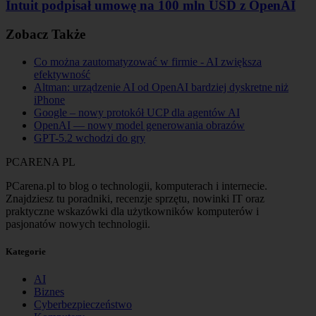
Intuit podpisał umowę na 100 mln USD z OpenAI
Zobacz Także
Co można zautomatyzować w firmie - AI zwiększa
efektywność
Altman: urządzenie AI od OpenAI bardziej dyskretne niż
iPhone
Google – nowy protokół UCP dla agentów AI
OpenAI — nowy model generowania obrazów
GPT-5.2 wchodzi do gry
PCARENA
PL
PCarena.pl to blog o technologii, komputerach i internecie.
Znajdziesz tu poradniki, recenzje sprzętu, nowinki IT oraz
praktyczne wskazówki dla użytkowników komputerów i
pasjonatów nowych technologii.
Kategorie
AI
Biznes
Cyberbezpieczeństwo