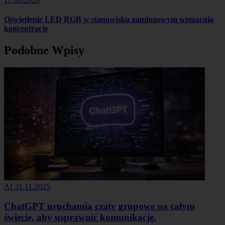
Oświetlenie LED RGB w stanowisku gamingowym wzmacnia
koncentrację
Podobne Wpisy
AI
21.11.2025
ChatGPT uruchamia czaty grupowe na całym
świecie, aby usprawnić komunikację.