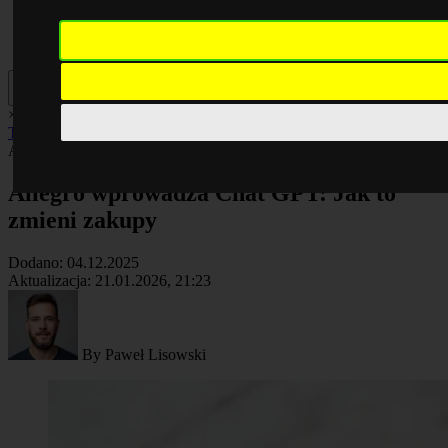
×
AI
Biznes
Cyberbezpieczeństwo
Komputery
Poradniki
Smartfony
Technologia
Facebook
AI
Artykuł
Allegro wprowadza Chat GPT: Jak to
zmieni zakupy
Dodano:
04.12.2025
Aktualizacja:
21.01.2026, 21:23
By
Paweł Lisowski