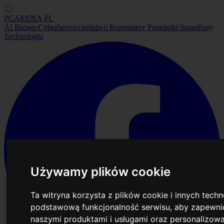
PCARENA
PL
AI
Biznes
Cyberbezpieczeństwo
Komputery
Poradniki
Smartfony
Technologia
Używamy plików cookie
Ta witryna korzysta z plików cookie i innych tech
podstawową funkcjonalność serwisu
,
aby zapewnić
naszymi produktami i usługami oraz personalizow