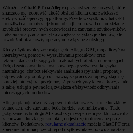
Wdrożenie
ChatGPT na Allegro
przynosi szereg korzyści, które
znacząco mej poprawić jakość obsługi klienta oraz zwiększyć
efektywność operacyjną platformy. Przede wszystkim, Chat GPT
umożliwia automatyzację komunikacji, co pozwala na udzielanie
szybkich i precyzyjnych odpowiedzi na zapytania użytkowników.
Taka automatyzacja nie tylko zwiększa satysfakcję klientów, ale
również obniża koszty operacyjne związane z obsługą.
Kiedy użytkownicy zwracają się do Allegro GPT, mogą liczyć na
interaktywną pomoc w wyszukiwaniu produktów oraz
rekomendacjach bazujących na aktualnych ofertach i promocjach.
Dzięki zastosowaniu zaawansowanego przetwarzania języka
naturalnego, chatbot efektywnie analizuje zapytania i proponuje
odpowiednie produkty, co sprawia, że proces zakupowy staje się
bardziej intuicyjny i przyjemny. Z perspektywy klienta, korzystanie
z takiej usługi z pewnością zwiększa efektywność odkrywania
interesujących produktów.
Allegro planuje również zapewnić dodatkowe wsparcie ludzkie w
sytuacjach, gdy zapytania będą bardziej skomplikowane. Takie
połączenie technologii AI z osobistym wsparciem jest kluczowe dla
zachowania ludzkiego kontaktu, co jest często doceniane przez
klientów. Dodatkowo,
regularne aktualizacje
modelu ChatGPT oraz
zbieranie informacji zwrotnej od użytkowników pozwolą na stałe