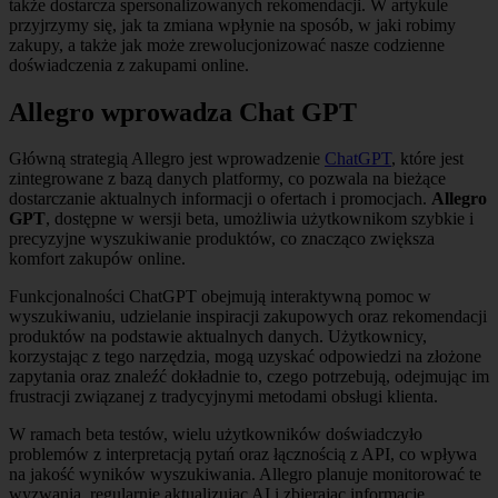
także dostarcza spersonalizowanych rekomendacji. W artykule
przyjrzymy się, jak ta zmiana wpłynie na sposób, w jaki robimy
zakupy, a także jak może zrewolucjonizować nasze codzienne
doświadczenia z zakupami online.
Allegro wprowadza Chat GPT
Główną strategią Allegro jest wprowadzenie
ChatGPT
, które jest
zintegrowane z bazą danych platformy, co pozwala na bieżące
dostarczanie aktualnych informacji o ofertach i promocjach.
Allegro
GPT
, dostępne w wersji beta, umożliwia użytkownikom szybkie i
precyzyjne wyszukiwanie produktów, co znacząco zwiększa
komfort zakupów online.
Funkcjonalności ChatGPT obejmują interaktywną pomoc w
wyszukiwaniu, udzielanie inspiracji zakupowych oraz rekomendacji
produktów na podstawie aktualnych danych. Użytkownicy,
korzystając z tego narzędzia, mogą uzyskać odpowiedzi na złożone
zapytania oraz znaleźć dokładnie to, czego potrzebują, odejmując im
frustracji związanej z tradycyjnymi metodami obsługi klienta.
W ramach beta testów, wielu użytkowników doświadczyło
problemów z interpretacją pytań oraz łącznością z API, co wpływa
na jakość wyników wyszukiwania. Allegro planuje monitorować te
wyzwania, regularnie aktualizując AI i zbierając informacje