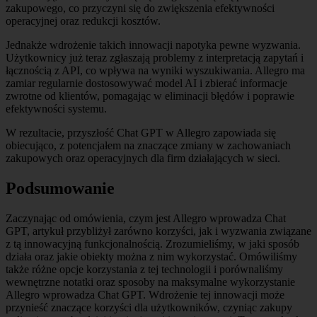
zakupowego, co przyczyni się do zwiększenia efektywności
operacyjnej oraz redukcji kosztów.
Jednakże wdrożenie takich innowacji napotyka pewne wyzwania.
Użytkownicy już teraz zgłaszają problemy z interpretacją zapytań i
łącznością z API, co wpływa na wyniki wyszukiwania. Allegro ma
zamiar regularnie dostosowywać model AI i zbierać informacje
zwrotne od klientów, pomagając w eliminacji błędów i poprawie
efektywności systemu.
W rezultacie, przyszłość Chat GPT w Allegro zapowiada się
obiecująco, z potencjałem na znaczące zmiany w zachowaniach
zakupowych oraz operacyjnych dla firm działających w sieci.
Podsumowanie
Zaczynając od omówienia, czym jest Allegro wprowadza Chat
GPT, artykuł przybliżył zarówno korzyści, jak i wyzwania związane
z tą innowacyjną funkcjonalnością. Zrozumieliśmy, w jaki sposób
działa oraz jakie obiekty można z nim wykorzystać. Omówiliśmy
także różne opcje korzystania z tej technologii i porównaliśmy
wewnętrzne notatki oraz sposoby na maksymalne wykorzystanie
Allegro wprowadza Chat GPT. Wdrożenie tej innowacji może
przynieść znaczące korzyści dla użytkowników, czyniąc zakupy