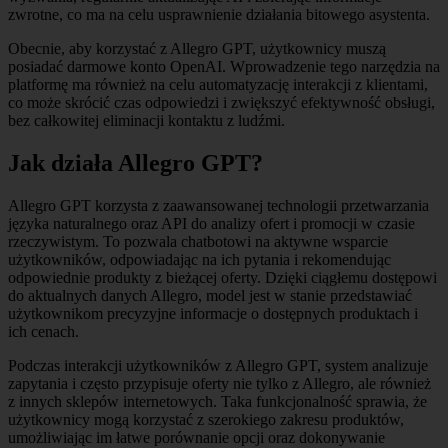
zwrotne, co ma na celu usprawnienie działania bitowego asystenta.
Obecnie, aby korzystać z Allegro GPT, użytkownicy muszą
posiadać darmowe konto OpenAI. Wprowadzenie tego narzędzia na
platformę ma również na celu automatyzację interakcji z klientami,
co może skrócić czas odpowiedzi i zwiększyć efektywność obsługi,
bez całkowitej eliminacji kontaktu z ludźmi.
Jak działa Allegro GPT?
Allegro GPT korzysta z zaawansowanej technologii przetwarzania
języka naturalnego oraz API do analizy ofert i promocji w czasie
rzeczywistym. To pozwala chatbotowi na aktywne wsparcie
użytkowników, odpowiadając na ich pytania i rekomendując
odpowiednie produkty z bieżącej oferty. Dzięki ciągłemu dostępowi
do aktualnych danych Allegro, model jest w stanie przedstawiać
użytkownikom precyzyjne informacje o dostępnych produktach i
ich cenach.
Podczas interakcji użytkowników z Allegro GPT, system analizuje
zapytania i często przypisuje oferty nie tylko z Allegro, ale również
z innych sklepów internetowych. Taka funkcjonalność sprawia, że
użytkownicy mogą korzystać z szerokiego zakresu produktów,
umożliwiając im łatwe porównanie opcji oraz dokonywanie