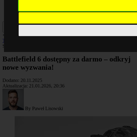
×
AI
Biznes
Cyberbezpieczeństwo
Komputery
Poradniki
Smartfony
Technologia
Facebook
Smartfony
Artykuł
Battlefield 6 dostępny za darmo – odkryj
nowe wyzwania!
Dodano:
20.11.2025
Aktualizacja:
21.01.2026, 20:36
By
Paweł Lisowski