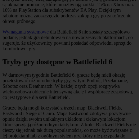
są aktualne promocje, które umożliwiają zniżki: 15% na Xbox oraz
10% na PlayStation dla subskrybentów EA Play. Dzięki tym
rabatom można zaoszczędzić podczas zakupu gry po zakończeniu
okresu próbnego.
Wymagania systemowe
dla Battlefield 6 nie zostały szczegółowo
podane, jednak gra debiutowała na nowoczesnych platformach, co
sugeruje, że użytkownicy powinni posiadać odpowiedni sprzęt do
komfortowej gry.
Tryby gry dostępne w Battlefield 6
W darmowym tygodniu Battlefield 6, gracze będą mieli okazję
przetestować różnorodne tryby gry, w tym Podbój, Przełamanie,
Sabotaż oraz Deathmatch. W każdej z tych opcji rozgrywka
wieloosobowa obiecuje intensywną akcję i współpracę zespołową,
co jest typowe dla serii Battlefield.
Gracze będą mogli korzystać z trzech map: Blackwell Fields,
Eastwood i Siege of Cairo. Mapa Eastwood zdobywa pozytywne
opinie dzięki swoim unikalnym układom i ciekawym lokacjom,
które sprzyjają różnorodnym taktykom. Z kolei Blackwell Fields nie
cieszy się jednak tak dużą popularnością, co może być związane z
jej projektami lub z ogólnym stylem gry, który nie przypada do