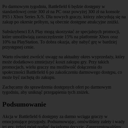
Po darmowym tygodniu, Battlefield 6 będzie dostępny w
standardowej cenie 300 zł na PC oraz powyżej 300 zł na konsole
PS5 i Xbox Series X/S. Dla nowych graczy, którzy zdecydują się na
zakup po okresie próbym, są obecnie dostępne atrakcyjne zniżki.
Subskrybenci EA Play mogą skorzystać ze specjalnych promocji,
które umożliwiają zaoszczędzenie 15% na platformie Xbox oraz
10% na PlayStation. To dobra okazja, aby nabyć grę w bardziej
przystępnej cenie.
Warto również zwrócić uwagę na aktualny okres wyprzedaży, który
może dodatkowo zmniejszyć koszt zakupu gry. Przy takich
promocjach, wielu graczy ma możliwość dołączenia do
społeczności Battlefield 6 po zakończeniu darmowego dostępu, co
może być zachętą do zakupu.
Zachęcamy do sprawdzenia dostępnych ofert po darmowym
tygodniu, aby uniknąć przegapienia tych zniżek.
Podsumowanie
Akcja w Battlefield 6 dostępny za darmo wciąga graczy w
emocjonujące przygody. Podsumowując, omówiliśmy zalety i wady
tej gry, żebyś mógł podjąć świadomą decyzję. Zaprezentowaliśmy