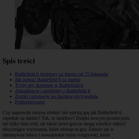
Spis treści
Battlefield 6 dostępny za darmo od 25 listopada
Jak pobrać Battlefield 6 za darmo
Tryby gry dostępne w Battlefield 6
Aktualizacje i problemy z Battlefield 6
Zniżki i promocje po darmowym tygodniu
Podsumowanie
Czy naprawdę można zdobyć tak epicką grę jak Battlefield 6
zupełnie za darmo? Tak, to możliwe! Dzięki nowym promocjom,
nie tylko fani serii, ale także nowi gracze mogą wkrótce odkryć
ekscytujące wyzwania, które oferuje ta gra. Zanurz się w
intensywne bitwy i nowatorskie tryby rozgrywki, które