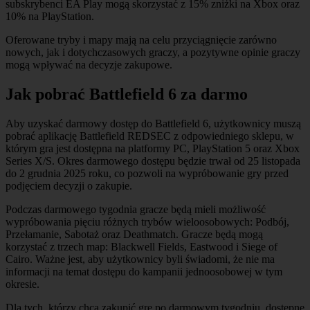
subskrybenci EA Play mogą skorzystać z 15% zniżki na Xbox oraz
10% na PlayStation.
Oferowane tryby i mapy mają na celu przyciągnięcie zarówno
nowych, jak i dotychczasowych graczy, a pozytywne opinie graczy
mogą wpływać na decyzje zakupowe.
Jak pobrać Battlefield 6 za darmo
Aby uzyskać darmowy dostęp do Battlefield 6, użytkownicy muszą
pobrać aplikację Battlefield REDSEC z odpowiedniego sklepu, w
którym gra jest dostępna na platformy PC, PlayStation 5 oraz Xbox
Series X/S. Okres darmowego dostępu będzie trwał od 25 listopada
do 2 grudnia 2025 roku, co pozwoli na wypróbowanie gry przed
podjęciem decyzji o zakupie.
Podczas darmowego tygodnia gracze będą mieli możliwość
wypróbowania pięciu różnych trybów wieloosobowych: Podbój,
Przełamanie, Sabotaż oraz Deathmatch. Gracze będą mogą
korzystać z trzech map: Blackwell Fields, Eastwood i Siege of
Cairo. Ważne jest, aby użytkownicy byli świadomi, że nie ma
informacji na temat dostępu do kampanii jednoosobowej w tym
okresie.
Dla tych, którzy chcą zakupić grę po darmowym tygodniu, dostępne