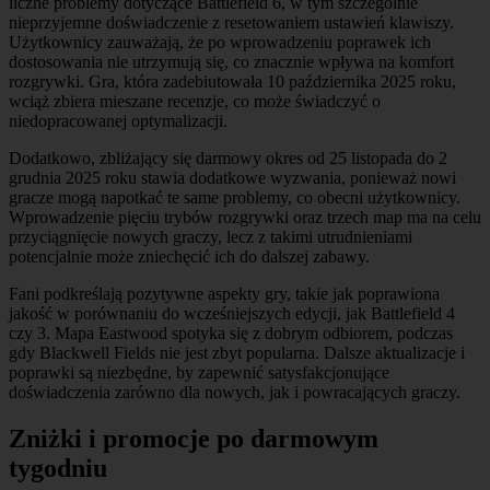
liczne problemy dotyczące Battlefield 6, w tym szczególnie
nieprzyjemne doświadczenie z resetowaniem ustawień klawiszy.
Użytkownicy zauważają, że po wprowadzeniu poprawek ich
dostosowania nie utrzymują się, co znacznie wpływa na komfort
rozgrywki. Gra, która zadebiutowała 10 października 2025 roku,
wciąż zbiera mieszane recenzje, co może świadczyć o
niedopracowanej optymalizacji.
Dodatkowo, zbliżający się darmowy okres od 25 listopada do 2
grudnia 2025 roku stawia dodatkowe wyzwania, ponieważ nowi
gracze mogą napotkać te same problemy, co obecni użytkownicy.
Wprowadzenie pięciu trybów rozgrywki oraz trzech map ma na celu
przyciągnięcie nowych graczy, lecz z takimi utrudnieniami
potencjalnie może zniechęcić ich do dalszej zabawy.
Fani podkreślają pozytywne aspekty gry, takie jak poprawiona
jakość w porównaniu do wcześniejszych edycji, jak Battlefield 4
czy 3. Mapa Eastwood spotyka się z dobrym odbiorem, podczas
gdy Blackwell Fields nie jest zbyt popularna. Dalsze aktualizacje i
poprawki są niezbędne, by zapewnić satysfakcjonujące
doświadczenia zarówno dla nowych, jak i powracających graczy.
Zniżki i promocje po darmowym
tygodniu