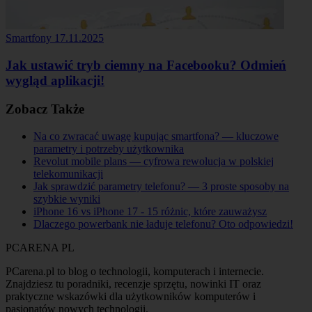
Smartfony
17.11.2025
Jak ustawić tryb ciemny na Facebooku? Odmień
wygląd aplikacji!
Zobacz Także
Na co zwracać uwagę kupując smartfona? — kluczowe
parametry i potrzeby użytkownika
Revolut mobile plans — cyfrowa rewolucja w polskiej
telekomunikacji
Jak sprawdzić parametry telefonu? — 3 proste sposoby na
szybkie wyniki
iPhone 16 vs iPhone 17 - 15 różnic, które zauważysz
Dlaczego powerbank nie ładuje telefonu? Oto odpowiedzi!
PCARENA
PL
PCarena.pl to blog o technologii, komputerach i internecie.
Znajdziesz tu poradniki, recenzje sprzętu, nowinki IT oraz
praktyczne wskazówki dla użytkowników komputerów i
pasjonatów nowych technologii.