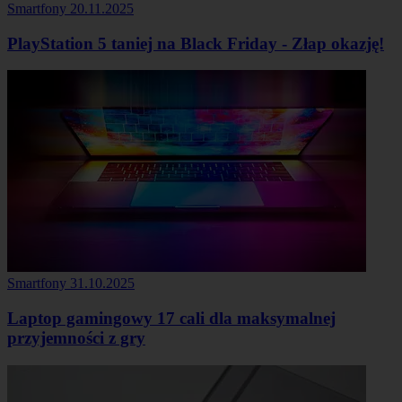
Smartfony
20.11.2025
PlayStation 5 taniej na Black Friday - Złap okazję!
Smartfony
31.10.2025
Laptop gamingowy 17 cali dla maksymalnej
przyjemności z gry