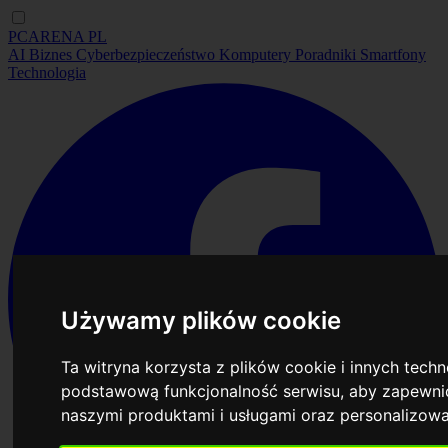
PCARENA
PL
AI
Biznes
Cyberbezpieczeństwo
Komputery
Poradniki
Smartfony
Technologia
Używamy plików cookie
Ta witryna korzysta z plików cookie i innych tech
podstawową funkcjonalność serwisu
,
aby zapewnić
naszymi produktami i usługami oraz personalizow