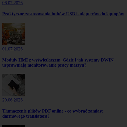
06.07.2026
Praktyczne zastosowania hubów USB i adapterów do laptopów
01.07.2026
Moduły HMI z wyświetlaczem. Gdzie i jak systemy DWIN
usprawniają monitorowanie pracy maszyn?
29.06.2026
Tłumaczenie plików PDF online - co wybrać zamiast
darmowego translatora?