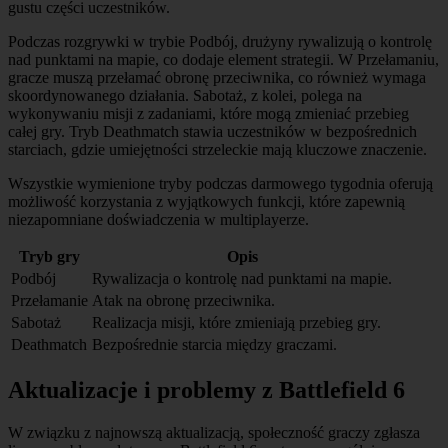
gustu części uczestników.
Podczas rozgrywki w trybie Podbój, drużyny rywalizują o kontrolę
nad punktami na mapie, co dodaje element strategii. W Przełamaniu,
gracze muszą przełamać obronę przeciwnika, co również wymaga
skoordynowanego działania. Sabotaż, z kolei, polega na
wykonywaniu misji z zadaniami, które mogą zmieniać przebieg
całej gry. Tryb Deathmatch stawia uczestników w bezpośrednich
starciach, gdzie umiejętności strzeleckie mają kluczowe znaczenie.
Wszystkie wymienione tryby podczas darmowego tygodnia oferują
możliwość korzystania z wyjątkowych funkcji, które zapewnią
niezapomniane doświadczenia w multiplayerze.
Tryb gry
Opis
Podbój
Rywalizacja o kontrolę nad punktami na mapie.
Przełamanie
Atak na obronę przeciwnika.
Sabotaż
Realizacja misji, które zmieniają przebieg gry.
Deathmatch
Bezpośrednie starcia między graczami.
Aktualizacje i problemy z Battlefield 6
W związku z najnowszą aktualizacją, społeczność graczy zgłasza