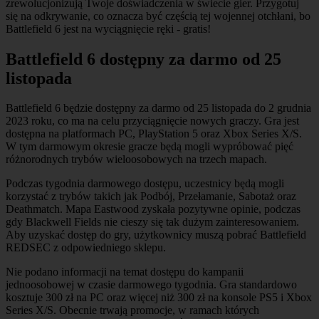
zrewolucjonizują Twoje doświadczenia w świecie gier. Przygotuj
się na odkrywanie, co oznacza być częścią tej wojennej otchłani, bo
Battlefield 6 jest na wyciągnięcie ręki - gratis!
Battlefield 6 dostępny za darmo od 25
listopada
Battlefield 6 będzie dostępny za darmo od 25 listopada do 2 grudnia
2023 roku, co ma na celu przyciągnięcie nowych graczy. Gra jest
dostępna na platformach PC, PlayStation 5 oraz Xbox Series X/S.
W tym darmowym okresie gracze będą mogli wypróbować pięć
różnorodnych trybów wieloosobowych na trzech mapach.
Podczas tygodnia darmowego dostępu, uczestnicy będą mogli
korzystać z trybów takich jak Podbój, Przełamanie, Sabotaż oraz
Deathmatch. Mapa Eastwood zyskała pozytywne opinie, podczas
gdy Blackwell Fields nie cieszy się tak dużym zainteresowaniem.
Aby uzyskać dostęp do gry, użytkownicy muszą pobrać Battlefield
REDSEC z odpowiedniego sklepu.
Nie podano informacji na temat dostępu do kampanii
jednoosobowej w czasie darmowego tygodnia. Gra standardowo
kosztuje 300 zł na PC oraz więcej niż 300 zł na konsole PS5 i Xbox
Series X/S. Obecnie trwają promocje, w ramach których