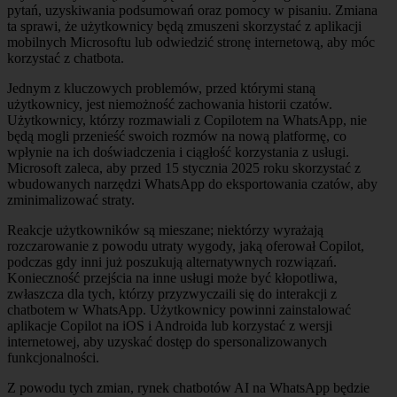
pytań, uzyskiwania podsumowań oraz pomocy w pisaniu. Zmiana
ta sprawi, że użytkownicy będą zmuszeni skorzystać z aplikacji
mobilnych Microsoftu lub odwiedzić stronę internetową, aby móc
korzystać z chatbota.
Jednym z kluczowych problemów, przed którymi staną
użytkownicy, jest niemożność zachowania historii czatów.
Użytkownicy, którzy rozmawiali z Copilotem na WhatsApp, nie
będą mogli przenieść swoich rozmów na nową platformę, co
wpłynie na ich doświadczenia i ciągłość korzystania z usługi.
Microsoft zaleca, aby przed 15 stycznia 2025 roku skorzystać z
wbudowanych narzędzi WhatsApp do eksportowania czatów, aby
zminimalizować straty.
Reakcje użytkowników są mieszane; niektórzy wyrażają
rozczarowanie z powodu utraty wygody, jaką oferował Copilot,
podczas gdy inni już poszukują alternatywnych rozwiązań.
Konieczność przejścia na inne usługi może być kłopotliwa,
zwłaszcza dla tych, którzy przyzwyczaili się do interakcji z
chatbotem w WhatsApp. Użytkownicy powinni zainstalować
aplikacje Copilot na iOS i Androida lub korzystać z wersji
internetowej, aby uzyskać dostęp do spersonalizowanych
funkcjonalności.
Z powodu tych zmian, rynek chatbotów AI na WhatsApp będzie