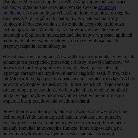
Usunięcie Microsoft Copilota z WhatsApp zapowiada znaczące
zmiany w dynamicznie rozwijającym się świecie
sztucznej
inteligencji
. Nowa polityka WhatsApp, która ogranicza dostęp do
Business API dla ogólnych chatbotów AI, nakłada na firmy
konieczność dostosowania się do zmieniającego się krajobrazu
technologicznego. W efekcie, użytkownicy doświadczeni w
interakcji z Copilotem muszą szukać alternatyw w postaci aplikacji
mobilnych lub wersji internetowej, co może wpłynąć na ich
przyzwyczajenia komunikacyjne.
Wzrost znaczenia integracji AI w aplikacjach komunikacyjnych, jak
pokazuje ten przypadek, przewiduje dalszy rozwój chatbotów. W
przyszłości możemy spodziewać się większej personalizacji,
lepszego zarządzania użytkownikami i ciągłości sesji. Firmy, takie
jak Microsoft, będą dążyć do dostosowania swoich rozwiązań AI do
nowych wymogów biznesowych i konsumenckich. Tego rodzaju
zmiany mogą przyczynić się do bardziej efektywnej komunikacji,
umożliwiając użytkownikom szybkie uzyskiwanie informacji i
wsparcia bez przeładowania wiadomościami.
Nowe trendy w aplikacjach, takie jak zwiększone wykorzystanie
technologii AI do automatyzacji zadań, wskazują na potrzebę
zmiany podejścia do komunikacji w erze cyfrowej. Firmy będą
musiały rozwijać innowacyjne funkcje, które odpowiadają na
potrzeby użytkowników i jednocześnie spełniają wymogi