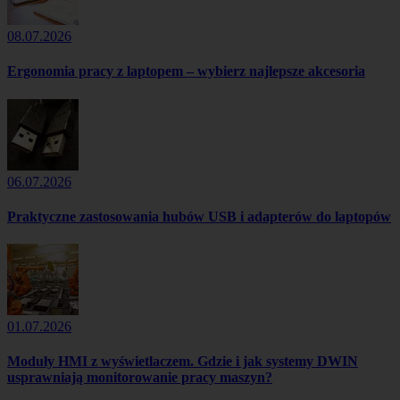
08.07.2026
Ergonomia pracy z laptopem – wybierz najlepsze akcesoria
06.07.2026
Praktyczne zastosowania hubów USB i adapterów do laptopów
01.07.2026
Moduły HMI z wyświetlaczem. Gdzie i jak systemy DWIN
usprawniają monitorowanie pracy maszyn?