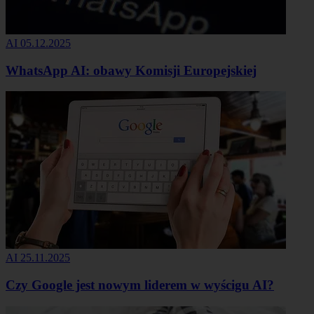
AI
05.12.2025
WhatsApp AI: obawy Komisji Europejskiej
AI
25.11.2025
Czy Google jest nowym liderem w wyścigu AI?