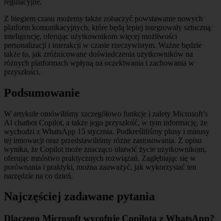
regulacyjne.
Z biegiem czasu możemy także zobaczyć powstawanie nowych
platform komunikacyjnych, które będą lepiej integrowały sztuczną
inteligencję, oferując użytkownikom więcej możliwości
personalizacji i interakcji w czasie rzeczywistym. Ważne będzie
także to, jak zróżnicowane doświadczenia użytkowników na
różnych platformach wpłyną na oczekiwania i zachowania w
przyszłości.
Podsumowanie
W artykule omówiliśmy szczegółowo funkcje i zalety Microsoft’s
AI chatbot Copilot, a także jego przyszłość, w tym informację, że
wychodzi z WhatsApp 15 stycznia. Podkreśliliśmy plusy i minusy
tej innowacji oraz przedstawiliśmy różne zastosowania. Z opisu
wynika, że Copilot może znacząco ułatwić życie użytkownikom,
oferując mnóstwo praktycznych rozwiązań. Zagłębiając się w
porównania i praktyki, można zauważyć, jak wykorzystać ten
narzędzie na co dzień.
Najczęściej zadawane pytania
Dlaczego Microsoft wycofuje Copilota z WhatsApp?