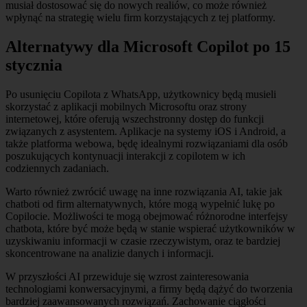
musiał dostosować się do nowych realiów, co może również
wpłynąć na strategię wielu firm korzystających z tej platformy.
Alternatywy dla Microsoft Copilot po 15
stycznia
Po usunięciu Copilota z WhatsApp, użytkownicy będą musieli
skorzystać z aplikacji mobilnych Microsoftu oraz strony
internetowej, które oferują wszechstronny dostęp do funkcji
związanych z asystentem. Aplikacje na systemy iOS i Android, a
także platforma webowa, będę idealnymi rozwiązaniami dla osób
poszukujących kontynuacji interakcji z copilotem w ich
codziennych zadaniach.
Warto również zwrócić uwagę na inne rozwiązania AI, takie jak
chatboti od firm alternatywnych, które mogą wypełnić lukę po
Copilocie. Możliwości te mogą obejmować różnorodne interfejsy
chatbota, które być może będą w stanie wspierać użytkowników w
uzyskiwaniu informacji w czasie rzeczywistym, oraz te bardziej
skoncentrowane na analizie danych i informacji.
W przyszłości AI przewiduje się wzrost zainteresowania
technologiami konwersacyjnymi, a firmy będą dążyć do tworzenia
bardziej zaawansowanych rozwiązań. Zachowanie ciągłości