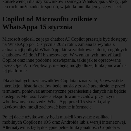
konsekwencji dla użytkowników i samego WhatsAppa. Odkryj, jak
ten ruch może zmienić sposób, w jaki komunikujemy się w sieci.
Copilot od Microsoftu zniknie z
WhatsAppa 15 stycznia
Microsoft ogłosił, że jego chatbot AI Copilot przestaje być dostępny
na WhatsApp po 15 stycznia 2025 roku. Zmiana ta wynika z
aktualizacji polityki WhatsApp, która zablokowała dostęp ogólnych
chatbotów AI do API biznesowego. W wyniku tych modyfikacji,
Copilot oraz inne podobne rozwiązania, takie jak te opracowane
przez OpenAI i Perplexity, nie będą mogły dłużej funkcjonować na
tej platformie.
Dla aktualnych użytkowników Copilota oznacza to, że wszystkie
interakcje i historia czatów będą musiały zostać przeniesione przed
terminem, ponieważ automatyczne przeniesienie danych nie będzie
dostępne. Microsoft zaleca eksportowanie czatów przy użyciu
wbudowanych narzędzi WhatsApp przed 15 stycznia, aby
użytkownicy mogli zachować istotne informacje.
Po tej dacie użytkownicy będą musieli korzystać z aplikacji
mobilnych Copilot na iOS oraz Androida lub z wersji internetowej.
Alternatywnie, będą dostępne pełne funkcjonalności Copilota w