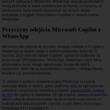
nowych aplikacjach Microsoftu. WhatsApp stara się przekształcić
swoją platformę w kanał zorientowany na biznes, co oznacza, że
użytkownicy będą musieli dostosować się do tych zmian,
rezygnując z wygody korzystania z Copilota w ramach czatów
WhatsApp.
Przyczyny odejścia Microsoft Copilot z
WhatsApp
Microsoft zdecydował się wycofać swojego chatbota AI Copilot z
WhatsApp na skutek zmian w polityce platformy, która od 15
stycznia 2025 roku nie będzie wspierać ogólnych chatbotów AI
przez swoje API biznesowe. WhatsApp, stanowiący część Meta,
przekształca swoje usługi, ograniczając dostęp dla takich
asystentów, które nie są bezpośrednio związane z obsługą klienta,
handlem czy powiadomieniami.
Te zmiany w polityce komunikacyjnej WhatsApp są częścią
szerszego trendu w branży, gdzie platformy dążą do uproszczenia
interakcji i zwiększenia monetizacji działań.
Ograniczenie dostępu
do API
dla ogólnych chatbotów AI, jak Copilot, zmusza dostawców
takich usług do dostosowywania się do nowych wytycznych, co
wpłynie na konkurencyjność i sposób, w jaki klienci korzystają z
technologii AI w komunikacji.