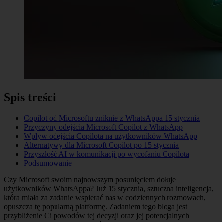
Spis treści
Copilot od Microsoftu zniknie z WhatsAppa 15 stycznia
Przyczyny odejścia Microsoft Copilot z WhatsApp
Wpływ odejścia Copilota na użytkowników WhatsApp
Alternatywy dla Microsoft Copilot po 15 stycznia
Przyszłość AI w komunikacji po wycofaniu Copilota
Podsumowanie
Czy Microsoft swoim najnowszym posunięciem dołuje
użytkowników WhatsAppa? Już 15 stycznia, sztuczna inteligencja,
która miała za zadanie wspierać nas w codziennych rozmowach,
opuszcza tę popularną platformę. Zadaniem tego bloga jest
przybliżenie Ci powodów tej decyzji oraz jej potencjalnych