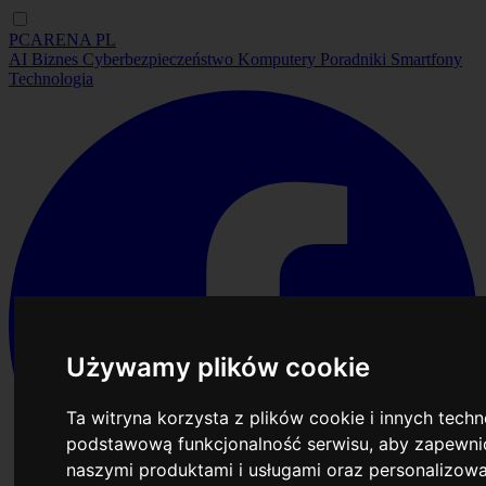
PCARENA
PL
AI
Biznes
Cyberbezpieczeństwo
Komputery
Poradniki
Smartfony
Technologia
Używamy plików cookie
Ta witryna korzysta z plików cookie i innych tech
podstawową funkcjonalność serwisu
,
aby zapewnić
naszymi produktami i usługami oraz personalizow