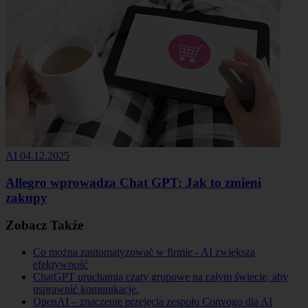
AI
04.12.2025
Allegro wprowadza Chat GPT: Jak to zmieni
zakupy
Zobacz Także
Co można zautomatyzować w firmie - AI zwiększa
efektywność
ChatGPT uruchamia czaty grupowe na całym świecie, aby
usprawnić komunikację.
OpenAI – znaczenie przejęcia zespołu Convogo dla AI