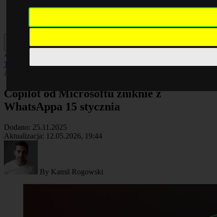
×
AI
Biznes
Cyberbezpieczeństwo
Komputery
Poradniki
Smartfony
Technologia
Facebook
AI
Artykuł
Copilot od Microsoftu zniknie z
WhatsAppa 15 stycznia
Dodano:
25.11.2025
Aktualizacja:
12.05.2026, 19:44
By
Kamil Rogowski