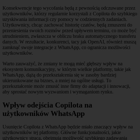
Konsekwencje tego wycofania będą z pewnością odczuwane przez
użytkowników, którzy regularnie korzystali z Copilota do szybkiego
uzyskiwania informacji czy pomocy w codziennych zadaniach.
Użytkownicy, chcąc zachować historię czatów, będą zmuszeni do
przeniesienia swoich rozmów przed upływem terminu, co może być
utrudnieniem, zwłaszcza w obliczu braku automatycznego transferu
danych. W rezultacie, konkurenci, tacy jak OpenAI, również muszą
zamknąć swoje integracje z WhatsApp, co ogranicza możliwości
użytkowników.
Warto zauważyć, że zmiany te mogą mieć głębszy wpływ na
ekosystem komunikacyjny, w którym wielkie platformy, takie jak
WhatsApp, dążą do przekształcenia się w zasoby bardziej
ukierunkowane na biznes, a mniej na ogólne usługi. To
przekształcenie może zmusić inne firmy do adaptacji i innowacji,
aby sprostać nowym wyzwaniom i wymaganiom rynku.
Wpływ odejścia Copilota na
użytkowników WhatsApp
Usunięcie Copilota z WhatsApp będzie miało znaczący wpływ na
użytkowników tej platformy. Główne funkcjonalności, jakie
użytkownicy stracą, obejmują możliwość szybkiego zadawania