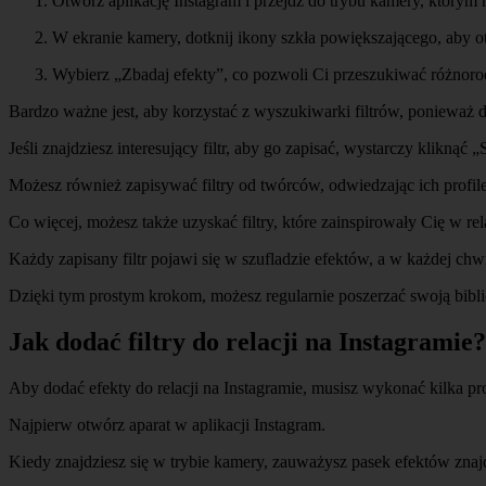
Otwórz aplikację Instagram i przejdź do trybu kamery, którym 
W ekranie kamery, dotknij ikony szkła powiększającego, aby 
Wybierz „Zbadaj efekty”, co pozwoli Ci przeszukiwać różnorodne
Bardzo ważne jest, aby korzystać z wyszukiwarki filtrów, ponieważ d
Jeśli znajdziesz interesujący filtr, aby go zapisać, wystarczy klikną
Możesz również zapisywać filtry od twórców, odwiedzając ich profile.
Co więcej, możesz także uzyskać filtry, które zainspirowały Cię w re
Każdy zapisany filtr pojawi się w szufladzie efektów, a w każdej chwi
Dzięki tym prostym krokom, możesz regularnie poszerzać swoją bibli
Jak dodać filtry do relacji na Instagramie?
Aby dodać efekty do relacji na Instagramie, musisz wykonać kilka p
Najpierw otwórz aparat w aplikacji Instagram.
Kiedy znajdziesz się w trybie kamery, zauważysz pasek efektów znaj