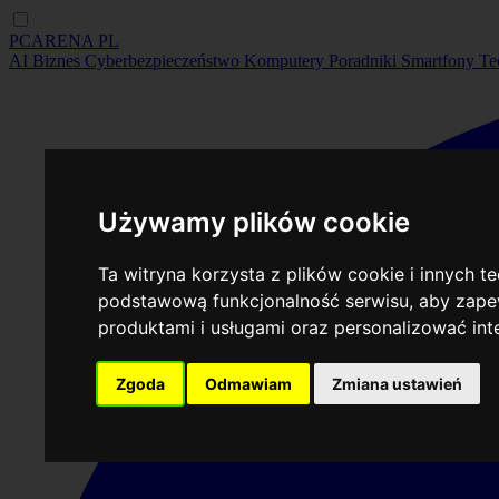
PCARENA
PL
AI
Biznes
Cyberbezpieczeństwo
Komputery
Poradniki
Smartfony
Te
Używamy plików cookie
Ta witryna korzysta z plików cookie i innych t
podstawową funkcjonalność serwisu
,
aby zapew
produktami i usługami oraz personalizować in
Zgoda
Odmawiam
Zmiana ustawień