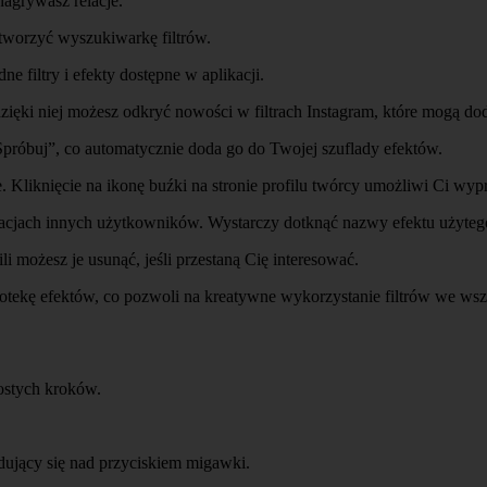
nagrywasz relacje.
otworzyć wyszukiwarkę filtrów.
 filtry i efekty dostępne w aplikacji.
zięki niej możesz odkryć nowości w filtrach Instagram, które mogą do
ć „Spróbuj”, co automatycznie doda go do Twojej szuflady efektów.
 Kliknięcie na ikonę buźki na stronie profilu twórcy umożliwi Ci wypr
lacjach innych użytkowników. Wystarczy dotknąć nazwy efektu użytego w 
li możesz je usunąć, jeśli przestaną Cię interesować.
otekę efektów, co pozwoli na kreatywne wykorzystanie filtrów we wszy
rostych kroków.
dujący się nad przyciskiem migawki.