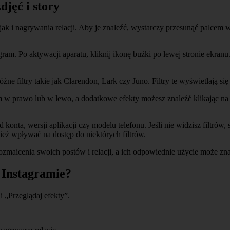
djęć i story
 jak i nagrywania relacji. Aby je znaleźć, wystarczy przesunąć palce
ram. Po aktywacji aparatu, kliknij ikonę buźki po lewej stronie ekranu.
ne filtry takie jak Clarendon, Lark czy Juno. Filtry te wyświetlają się
m w prawo lub w lewo, a dodatkowe efekty możesz znaleźć klikając na 
konta, wersji aplikacji czy modelu telefonu. Jeśli nie widzisz filtrów,
ież wpływać na dostęp do niektórych filtrów.
urozmaicenia swoich postów i relacji, a ich odpowiednie użycie może 
 Instagramie?
i „Przeglądaj efekty”.