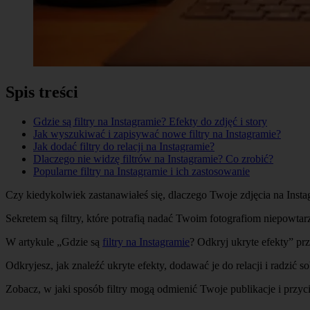
Spis treści
Gdzie są filtry na Instagramie? Efekty do zdjęć i story
Jak wyszukiwać i zapisywać nowe filtry na Instagramie?
Jak dodać filtry do relacji na Instagramie?
Dlaczego nie widzę filtrów na Instagramie? Co zrobić?
Popularne filtry na Instagramie i ich zastosowanie
Czy kiedykolwiek zastanawiałeś się, dlaczego Twoje zdjęcia na Insta
Sekretem są filtry, które potrafią nadać Twoim fotografiom niepowtarz
W artykule „Gdzie są
filtry na Instagramie
? Odkryj ukryte efekty” pr
Odkryjesz, jak znaleźć ukryte efekty, dodawać je do relacji i radzić
Zobacz, w jaki sposób filtry mogą odmienić Twoje publikacje i prz