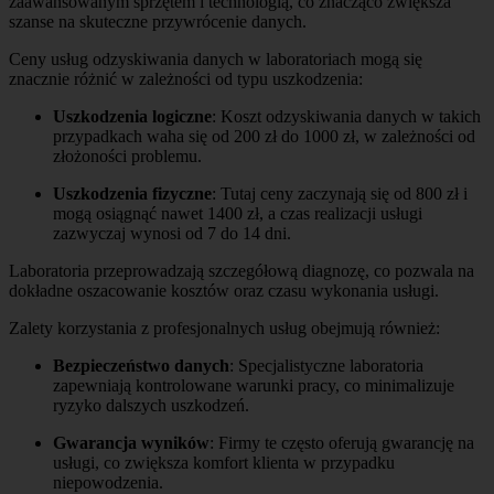
zaawansowanym sprzętem i technologią, co znacząco zwiększa
szanse na skuteczne przywrócenie danych.
Ceny usług odzyskiwania danych w laboratoriach mogą się
znacznie różnić w zależności od typu uszkodzenia:
Uszkodzenia logiczne
: Koszt odzyskiwania danych w takich
przypadkach waha się od 200 zł do 1000 zł, w zależności od
złożoności problemu.
Uszkodzenia fizyczne
: Tutaj ceny zaczynają się od 800 zł i
mogą osiągnąć nawet 1400 zł, a czas realizacji usługi
zazwyczaj wynosi od 7 do 14 dni.
Laboratoria przeprowadzają szczegółową diagnozę, co pozwala na
dokładne oszacowanie kosztów oraz czasu wykonania usługi.
Zalety korzystania z profesjonalnych usług obejmują również:
Bezpieczeństwo danych
: Specjalistyczne laboratoria
zapewniają kontrolowane warunki pracy, co minimalizuje
ryzyko dalszych uszkodzeń.
Gwarancja wyników
: Firmy te często oferują gwarancję na
usługi, co zwiększa komfort klienta w przypadku
niepowodzenia.