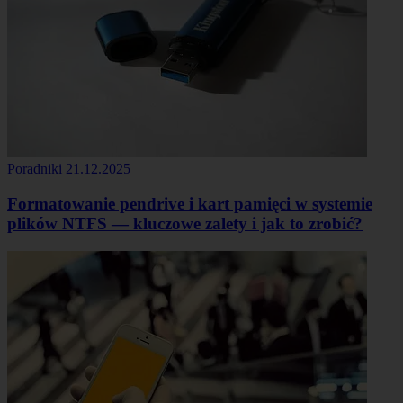
Poradniki
21.12.2025
Formatowanie pendrive i kart pamięci w systemie
plików NTFS — kluczowe zalety i jak to zrobić?