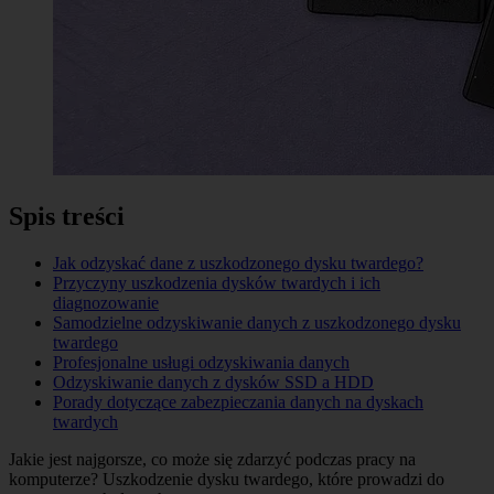
Spis treści
Jak odzyskać dane z uszkodzonego dysku twardego?
Przyczyny uszkodzenia dysków twardych i ich
diagnozowanie
Samodzielne odzyskiwanie danych z uszkodzonego dysku
twardego
Profesjonalne usługi odzyskiwania danych
Odzyskiwanie danych z dysków SSD a HDD
Porady dotyczące zabezpieczania danych na dyskach
twardych
Jakie jest najgorsze, co może się zdarzyć podczas pracy na
komputerze? Uszkodzenie dysku twardego, które prowadzi do