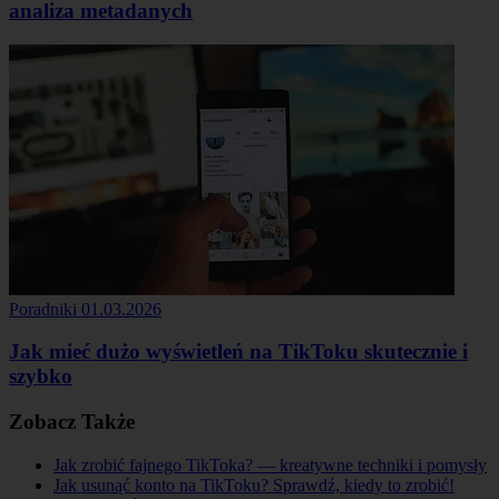
analiza metadanych
Poradniki
01.03.2026
Jak mieć dużo wyświetleń na TikToku skutecznie i
szybko
Zobacz Także
Jak zrobić fajnego TikToka? — kreatywne techniki i pomysły
Jak usunąć konto na TikToku? Sprawdź, kiedy to zrobić!