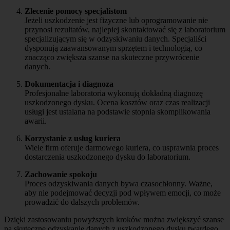
Zlecenie pomocy specjalistom
Jeżeli uszkodzenie jest fizyczne lub oprogramowanie nie
przynosi rezultatów, najlepiej skontaktować się z laboratorium
specjalizującym się w odzyskiwaniu danych. Specjaliści
dysponują zaawansowanym sprzętem i technologią, co
znacząco zwiększa szanse na skuteczne przywrócenie
danych.
Dokumentacja i diagnoza
Profesjonalne laboratoria wykonują dokładną diagnozę
uszkodzonego dysku. Ocena kosztów oraz czas realizacji
usługi jest ustalana na podstawie stopnia skomplikowania
awarii.
Korzystanie z usług kuriera
Wiele firm oferuje darmowego kuriera, co usprawnia proces
dostarczenia uszkodzonego dysku do laboratorium.
Zachowanie spokoju
Proces odzyskiwania danych bywa czasochłonny. Ważne,
aby nie podejmować decyzji pod wpływem emocji, co może
prowadzić do dalszych problemów.
Dzięki zastosowaniu powyższych kroków można zwiększyć szanse
na skuteczne odzyskanie danych z uszkodzonego dysku twardego.