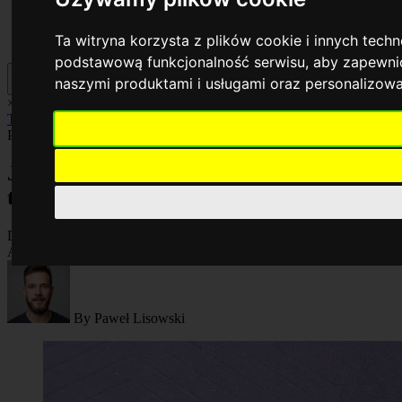
Ta witryna korzysta z plików cookie i innych tech
podstawową funkcjonalność serwisu
,
aby zapewnić
naszymi produktami i usługami oraz personalizow
×
AI
Biznes
Cyberbezpieczeństwo
Komputery
Poradniki
Smartfony
Technologia
Facebook
Poradniki
Artykuł
Jak odzyskać dane z uszkodzonego dysku
twardego skutecznie
Dodano:
26.03.2026
Aktualizacja:
26.03.2026, 18:43
By
Paweł Lisowski