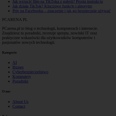
Jak wrzucić film na TikToka z galerii? Prosta instrukcja
Jak działa TikTok? Kluczowe funkcje i algorytm
Priv na Facebooku – znaczenie i jak go bezpiecznie używać
PCARENA
PL
PCarena.pl to blog o technologii, komputerach i internecie.
Znajdziesz tu poradniki, recenzje sprzętu, nowinki IT oraz
praktyczne wskazówki dla użytkowników komputerów i
pasjonatów nowych technologii.
Kategorie
AI
Biznes
Cyberbezpieczeństwo
Komputery
Poradniki
O nas
About Us
Contact