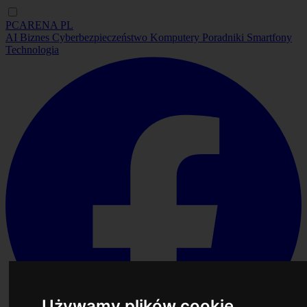
PCARENA
PL
AI
Biznes
Cyberbezpieczeństwo
Komputery
Poradniki
Smartfony
Technologia
Używamy plików cookie