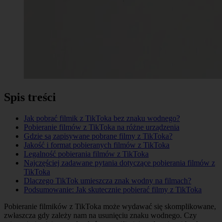
Spis treści
Jak pobrać filmik z TikToka bez znaku wodnego?
Pobieranie filmów z TikToka na różne urządzenia
Gdzie są zapisywane pobrane filmy z TikToka?
Jakość i format pobieranych filmów z TikToka
Legalność pobierania filmów z TikToka
Najczęściej zadawane pytania dotyczące pobierania filmów z
TikToka
Dlaczego TikTok umieszcza znak wodny na filmach?
Podsumowanie: Jak skutecznie pobierać filmy z TikToka
Pobieranie filmików z TikToka może wydawać się skomplikowane,
zwłaszcza gdy zależy nam na usunięciu znaku wodnego. Czy