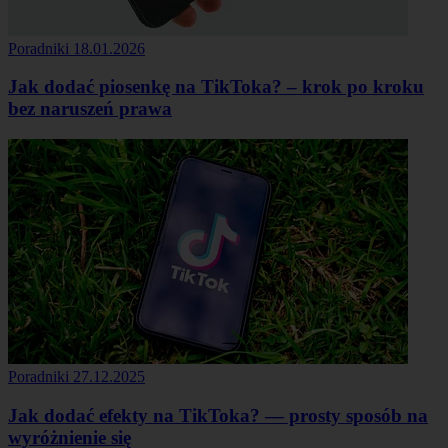
Poradniki
18.01.2026
Jak dodać piosenkę na TikToka? – krok po kroku
bez naruszeń prawa
Poradniki
27.12.2025
Jak dodać efekty na TikToka? — prosty sposób na
wyróżnienie się