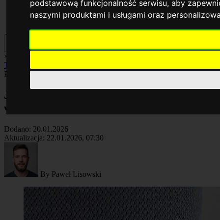
podstawową funkcjonalność serwisu
,
aby zapewnić
naszymi produktami i usługami oraz personalizow
×
AI
Biznes
Cyberbezpieczeństwo
Komputery
Poradniki
Smartfony
Technologia
Facebook
Poradniki
Artykuł
Jak pobrać filmik z TikToka? – bez znaku
wodnego na różnych urządzeniach
Dodano:
20.01.2026
Aktualizacja:
22.01.2026, 07:30
By
Paweł Lisowski