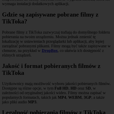
wymaga instalacji dodatkowych aplikacji.
Gdzie są zapisywane pobrane filmy z
TikToka?
Pobrane filmy z TikToka zazwyczaj trafiają do domyślnego folderu
pobierania na twoim urządzeniu. Można jednak zmienić tę
lokalizację w ustawieniach przeglądarki lub aplikacji, aby lepiej
zarządzać pobranymi plikami. Filmy mogą być także zapisywane w
chmurze, na przykład w
DropBox
, co ułatwia ich dostępność z
różnych urządzeń.
Jakość i format pobieranych filmów z
TikToka
Użytkownicy mają możliwość wyboru jakości pobieranych filmów.
Dostępne są różne opcje, w tym
Full HD
,
HD
oraz
SD
, w
zależności od oryginalnej jakości wideo. Filmy można zapisać w
popularnych formatach, takich jak
MP4
,
WEBM
,
3GP
, a także
jako pliki audio
MP3
.
Legalność pobierania filmów z TikToka