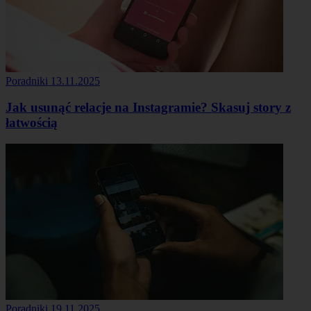
Poradniki
13.11.2025
Jak usunąć relacje na Instagramie? Skasuj story z
łatwością
Poradniki
19.11.2025