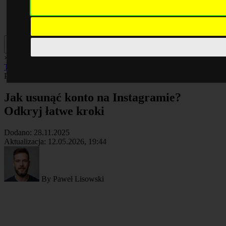
×
AI
Biznes
Cyberbezpieczeństwo
Komputery
Poradniki
Smartfony
Technologia
Facebook
Poradniki
Artykuł
Jak usunąć konto na Instagramie?
Odkryj łatwe kroki
Dodano:
28.11.2025
Aktualizacja:
12.05.2026, 19:44
By
Paweł Lisowski