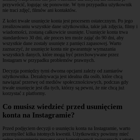
przywrócić, logując się ponownie. W tym przypadku użytkownik
nie traci zdjęć, filmów ani kontaktów.
Z kolei trwałe usunięcie konta jest procesem ostatecznym. Po jego
zrealizowaniu wszystkie dane użytkownika, takie jak zdjęcia, filmy i
wiadomości, zostaną całkowicie usunięte. Usunięcie konta trwa
standardowo 30 dni, ale proces ten może zająć do 90 dni, aby
wszystkie dane zostały usunięte z pamięci zapasowej. Warto
zaznaczyć, że usunięcie konta nie gwarantuje wymazania
wszystkich danych, które mogą być przechowywane przez
Instagram w przypadku problemów prawnych.
Decyzja pomiędzy tymi dwoma opcjami zależy od zamiarów
użytkownika. Dezaktywacja jest idealna dla osób, które chcą
nawiązać przerwę od mediów społecznościowych, podczas gdy
trwałe usunięcie jest dla tych, którzy są pewni, że nie chcą już
korzystać z platformy.
Co musisz wiedzieć przed usunięciem
konta na Instagramie?
Przed podjęciem decyzji o usunięciu konta na Instagramie, warto
przemyśleć kilka istotnych kwestii. Użytkownicy powinny mieć
pełne zrozumienie procesu oraz konsekwencji związanych z utratą