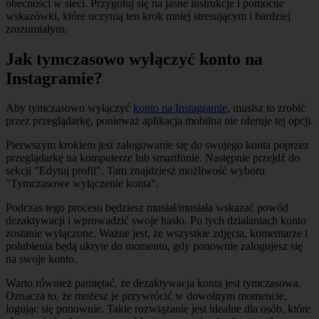
obecności w sieci. Przygotuj się na jasne instrukcje i pomocne
wskazówki, które uczynią ten krok mniej stresującym i bardziej
zrozumiałym.
Jak tymczasowo wyłączyć konto na
Instagramie?
Aby tymczasowo wyłączyć
konto na Instagramie
, musisz to zrobić
przez przeglądarkę, ponieważ aplikacja mobilna nie oferuje tej opcji.
Pierwszym krokiem jest zalogowanie się do swojego konta poprzez
przeglądarkę na komputerze lub smartfonie. Następnie przejdź do
sekcji "Edytuj profil". Tam znajdziesz możliwość wyboru
"Tymczasowe wyłączenie konta".
Podczas tego procesu będziesz musiał/musiała wskazać powód
dezaktywacji i wprowadzić swoje hasło. Po tych działaniach konto
zostanie wyłączone. Ważne jest, że wszystkie zdjęcia, komentarze i
polubienia będą ukryte do momentu, gdy ponownie zalogujesz się
na swoje konto.
Warto również pamiętać, że dezaktywacja konta jest tymczasowa.
Oznacza to, że możesz je przywrócić w dowolnym momencie,
logując się ponownie. Takie rozwiązanie jest idealne dla osób, które