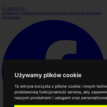
PCARENA
PL
AI
Biznes
Cyberbezpieczeństwo
Komputery
Poradniki
Smartfony
Technologia
Używamy plików cookie
Ta witryna korzysta z plików cookie i innych tech
podstawową funkcjonalność serwisu
,
aby zapewnić
naszymi produktami i usługami oraz personalizow