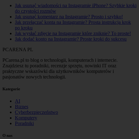
Jak usunąć wiadomości na Instagramie iPhone? Szybkie kroki
do czystości rozmów
Jak usunąć komentarz na Instagramie? Prosto i szybko!
Jak przełączać konta na Instagramie? Prosta instrukcja krok
po kroku
Jak wysłać zdjęcie na Instagramie które zniknie? To proste!
Jak dodać konto na Instagramie? Proste kroki do sukcesu
PCARENA
PL
PCarena.pl to blog o technologii, komputerach i internecie.
Znajdziesz tu poradniki, recenzje sprzętu, nowinki IT oraz
praktyczne wskazówki dla użytkowników komputerów i
pasjonatów nowych technologii.
Kategorie
AI
Biznes
Cyberbezpieczeństwo
Komputery
Poradniki
O nas