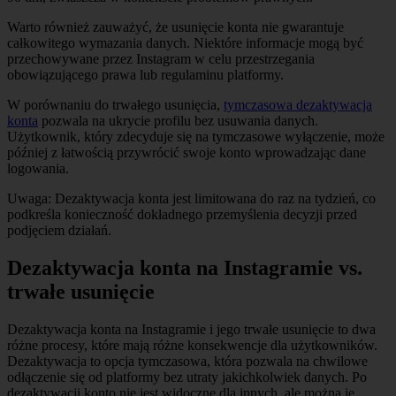
Warto również zauważyć, że usunięcie konta nie gwarantuje
całkowitego wymazania danych. Niektóre informacje mogą być
przechowywane przez Instagram w celu przestrzegania
obowiązującego prawa lub regulaminu platformy.
W porównaniu do trwałego usunięcia,
tymczasowa dezaktywacja
konta
pozwala na ukrycie profilu bez usuwania danych.
Użytkownik, który zdecyduje się na tymczasowe wyłączenie, może
później z łatwością przywrócić swoje konto wprowadzając dane
logowania.
Uwaga: Dezaktywacja konta jest limitowana do raz na tydzień, co
podkreśla konieczność dokładnego przemyślenia decyzji przed
podjęciem działań.
Dezaktywacja konta na Instagramie vs.
trwałe usunięcie
Dezaktywacja konta na Instagramie i jego trwałe usunięcie to dwa
różne procesy, które mają różne konsekwencje dla użytkowników.
Dezaktywacja to opcja tymczasowa, która pozwala na chwilowe
odłączenie się od platformy bez utraty jakichkolwiek danych. Po
dezaktywacji konto nie jest widoczne dla innych, ale można je