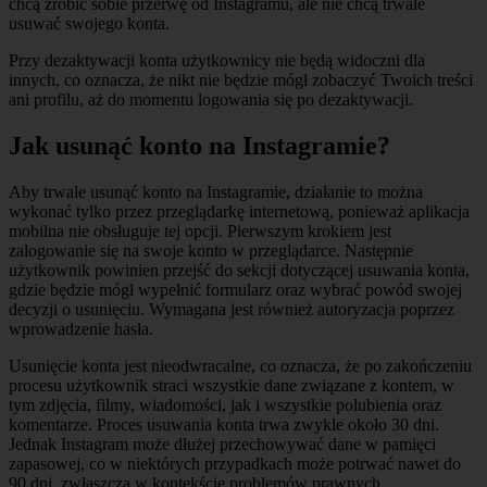
chcą zrobić sobie przerwę od Instagramu, ale nie chcą trwale
usuwać swojego konta.
Przy dezaktywacji konta użytkownicy nie będą widoczni dla
innych, co oznacza, że nikt nie będzie mógł zobaczyć Twoich treści
ani profilu, aż do momentu logowania się po dezaktywacji.
Jak usunąć konto na Instagramie?
Aby trwale usunąć konto na Instagramie, działanie to można
wykonać tylko przez przeglądarkę internetową, ponieważ aplikacja
mobilna nie obsługuje tej opcji. Pierwszym krokiem jest
zalogowanie się na swoje konto w przeglądarce. Następnie
użytkownik powinien przejść do sekcji dotyczącej usuwania konta,
gdzie będzie mógł wypełnić formularz oraz wybrać powód swojej
decyzji o usunięciu. Wymagana jest również autoryzacja poprzez
wprowadzenie hasła.
Usunięcie konta jest nieodwracalne, co oznacza, że po zakończeniu
procesu użytkownik straci wszystkie dane związane z kontem, w
tym zdjęcia, filmy, wiadomości, jak i wszystkie polubienia oraz
komentarze. Proces usuwania konta trwa zwykle około 30 dni.
Jednak Instagram może dłużej przechowywać dane w pamięci
zapasowej, co w niektórych przypadkach może potrwać nawet do
90 dni, zwłaszcza w kontekście problemów prawnych.