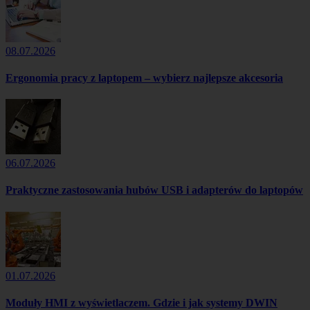
08.07.2026
Ergonomia pracy z laptopem – wybierz najlepsze akcesoria
06.07.2026
Praktyczne zastosowania hubów USB i adapterów do laptopów
01.07.2026
Moduły HMI z wyświetlaczem. Gdzie i jak systemy DWIN