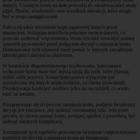
danych. Usunięcie konta na stałe prowadzi do nieodwracalnej utraty
zdjęć, filmów, wiadomości oraz wszelkich interakcji, które mogły
być w niego zaangażowane.
Zaleca się także stworzenie kopii zapasowej danych przed
usunięciem. Instagram umożliwia pobranie swoich danych, co
pozwala zachować wspomnienia. Warto również rozważyć zmianę
ustawień prywatności przed podjęciem decyzji o usunięciu konta.
Dostosowanie tych ustawień może pomóc w lepszym zarządzaniu
interakcjami i danymi na platformie.
W kontekście długoterminowego użytkowania, tymczasowe
wyłączenie konta może być lepszą opcją dla osób, które planują
zrobić sobie przerwę. Konto tymczasowo wyłączone jest
niewidoczne dla innych użytkowników, co chroni prywatność.
Dezaktywacja konta jest możliwa tylko raz na tydzień, co warto
mieć na uwadze.
Przygotowując się do procesu usunięcia konta, podjęcie świadomej
decyzji jest kluczowe, aby uniknąć ewentualnej żalu. Jeśli jesteś
pewien, że chcesz usunąć konto, postępuj zgodnie z procedurą, byś
uniknął zbędnych komplikacji.
Zrozumienie tych aspektów pozwala na świadome i odpowiedzialne
podejście do decyzji o usunięciu konta na Instagramie.