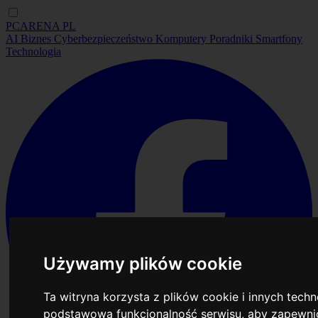
PCARENA
PL
AI
Biznes
Cyberbezpieczeństwo
Komputery
Poradniki
Smartfony
Technologia
Używamy plików cookie
Ta witryna korzysta z plików cookie i innych tech
podstawową funkcjonalność serwisu
,
aby zapewnić