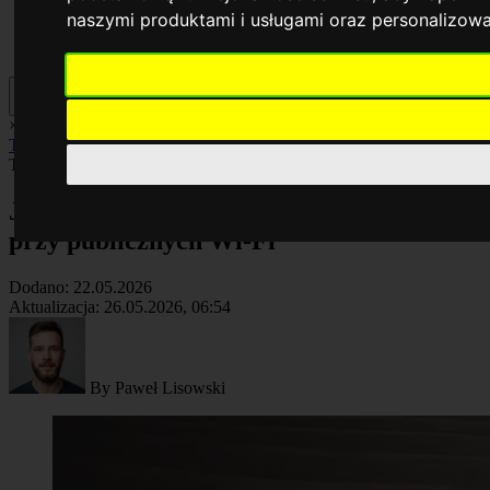
naszymi produktami i usługami oraz personalizow
×
AI
Biznes
Cyberbezpieczeństwo
Komputery
Poradniki
Smartfony
Technologia
Facebook
Technologia
Artykuł
Jak zabezpieczyć dane w mObywatel
przy publicznych Wi-Fi
Dodano:
22.05.2026
Aktualizacja:
26.05.2026, 06:54
By
Paweł Lisowski