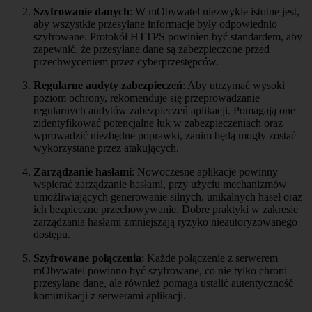
Szyfrowanie danych
: W mObywatel niezwykle istotne jest,
aby wszystkie przesyłane informacje były odpowiednio
szyfrowane. Protokół HTTPS powinien być standardem, aby
zapewnić, że przesyłane dane są zabezpieczone przed
przechwyceniem przez cyberprzestępców.
Regularne audyty zabezpieczeń
: Aby utrzymać wysoki
poziom ochrony, rekomenduje się przeprowadzanie
regularnych audytów zabezpieczeń aplikacji. Pomagają one
zidentyfikować potencjalne luk w zabezpieczeniach oraz
wprowadzić niezbędne poprawki, zanim będą mogły zostać
wykorzystane przez atakujących.
Zarządzanie hasłami
: Nowoczesne aplikacje powinny
wspierać zarządzanie hasłami, przy użyciu mechanizmów
umożliwiających generowanie silnych, unikalnych haseł oraz
ich bezpieczne przechowywanie. Dobre praktyki w zakresie
zarządzania hasłami zmniejszają ryzyko nieautoryzowanego
dostępu.
Szyfrowane połączenia
: Każde połączenie z serwerem
mObywatel powinno być szyfrowane, co nie tylko chroni
przesyłane dane, ale również pomaga ustalić autentyczność
komunikacji z serwerami aplikacji.