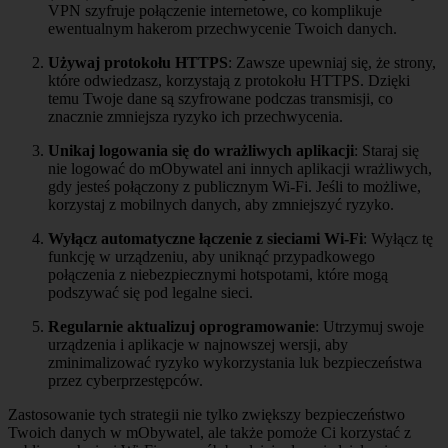
VPN szyfruje połączenie internetowe, co komplikuje
ewentualnym hakerom przechwycenie Twoich danych.
Używaj protokołu HTTPS
: Zawsze upewniaj się, że strony,
które odwiedzasz, korzystają z protokołu HTTPS. Dzięki
temu Twoje dane są szyfrowane podczas transmisji, co
znacznie zmniejsza ryzyko ich przechwycenia.
Unikaj logowania się do wrażliwych aplikacji
: Staraj się
nie logować do mObywatel ani innych aplikacji wrażliwych,
gdy jesteś połączony z publicznym Wi-Fi. Jeśli to możliwe,
korzystaj z mobilnych danych, aby zmniejszyć ryzyko.
Wyłącz automatyczne łączenie z sieciami Wi-Fi
: Wyłącz tę
funkcję w urządzeniu, aby uniknąć przypadkowego
połączenia z niebezpiecznymi hotspotami, które mogą
podszywać się pod legalne sieci.
Regularnie aktualizuj oprogramowanie
: Utrzymuj swoje
urządzenia i aplikacje w najnowszej wersji, aby
zminimalizować ryzyko wykorzystania luk bezpieczeństwa
przez cyberprzestępców.
Zastosowanie tych strategii nie tylko zwiększy bezpieczeństwo
Twoich danych w mObywatel, ale także pomoże Ci korzystać z