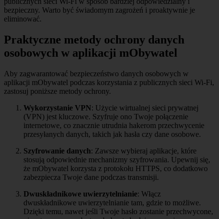
publicznych sieci Wi-Fi w sposób bardziej odpowiedzialny i
bezpieczny. Warto być świadomym zagrożeń i proaktywnie je
eliminować.
Praktyczne metody ochrony danych
osobowych w aplikacji mObywatel
Aby zagwarantować bezpieczeństwo danych osobowych w
aplikacji mObywatel podczas korzystania z publicznych sieci Wi-Fi,
zastosuj poniższe metody ochrony.
Wykorzystanie VPN
: Użycie wirtualnej sieci prywatnej
(VPN) jest kluczowe. Szyfruje ono Twoje połączenie
internetowe, co znacznie utrudnia hakerom przechwycenie
przesyłanych danych, takich jak hasła czy dane osobowe.
Szyfrowanie danych
: Zawsze wybieraj aplikacje, które
stosują odpowiednie mechanizmy szyfrowania. Upewnij się,
że mObywatel korzysta z protokołu HTTPS, co dodatkowo
zabezpiecza Twoje dane podczas transmisji.
Dwuskładnikowe uwierzytelnianie
: Włącz
dwuskładnikowe uwierzytelnianie tam, gdzie to możliwe.
Dzięki temu, nawet jeśli Twoje hasło zostanie przechwycone,