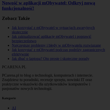
Nowość w aplikacji mObywatel: Odkryj nową
funkcjonalność!
Zobacz Także
Jak korzystać z mObywatel w sytuacjach awaryjnych
skutecznie
Jak zaktualizować aplikację mObywatel i poprawić
bezpieczeństwo
Najczęstsze problemy i błędy w mObywatelu rozwiązane
Jak korzystać z mObywatel podczas podróży zagranicznych
efektywnie
Jak dbać o laptopa? Oto proste i skuteczne porady
PCARENA
PL
PCarena.pl to blog o technologii, komputerach i internecie.
Znajdziesz tu poradniki, recenzje sprzętu, nowinki IT oraz
praktyczne wskazówki dla użytkowników komputerów i
pasjonatów nowych technologii.
Kategorie
AI