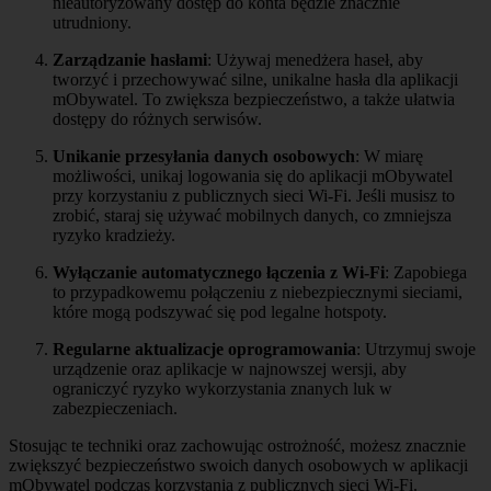
nieautoryzowany dostęp do konta będzie znacznie
utrudniony.
Zarządzanie hasłami
: Używaj menedżera haseł, aby
tworzyć i przechowywać silne, unikalne hasła dla aplikacji
mObywatel. To zwiększa bezpieczeństwo, a także ułatwia
dostępy do różnych serwisów.
Unikanie przesyłania danych osobowych
: W miarę
możliwości, unikaj logowania się do aplikacji mObywatel
przy korzystaniu z publicznych sieci Wi-Fi. Jeśli musisz to
zrobić, staraj się używać mobilnych danych, co zmniejsza
ryzyko kradzieży.
Wyłączanie automatycznego łączenia z Wi-Fi
: Zapobiega
to przypadkowemu połączeniu z niebezpiecznymi sieciami,
które mogą podszywać się pod legalne hotspoty.
Regularne aktualizacje oprogramowania
: Utrzymuj swoje
urządzenie oraz aplikacje w najnowszej wersji, aby
ograniczyć ryzyko wykorzystania znanych luk w
zabezpieczeniach.
Stosując te techniki oraz zachowując ostrożność, możesz znacznie
zwiększyć bezpieczeństwo swoich danych osobowych w aplikacji
mObywatel podczas korzystania z publicznych sieci Wi-Fi.