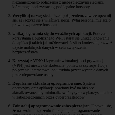
niezamierzonego połączenia z niebezpiecznymi sieciami,
które mogą podszywać się pod legalne hotspoty.
Weryfikuj nazwę sieci
: Przed połączeniem, zawsze upewnij
się, że łączysz się z właściwą siecią. Pytaj personel miejsca o
prawdziwą nazwę hotspotu.
Unikaj logowania się do wrażliwych aplikacji
: Podczas
korzystania z publicznego Wi-Fi staraj się unikać logowania
do aplikacji takich jak mObywatel. Jeśli to konieczne, rozważ
użycie mobilnych danych w celu zwiększenia
bezpieczeństwa.
Korzystaj z VPN
: Używanie wirtualnej sieci prywatnej
(VPN) jest niezwykle skuteczne, ponieważ szyfruje Twoje
połączenie internetowe, co utrudnia przechwycenie danych
przez niepowołane osoby.
Regularnie aktualizuj oprogramowanie
: System
operacyjny oraz aplikacje powinny być na bieżąco
aktualizowane, aby minimalizować ryzyko wykorzystania luk
w zabezpieczeniach przez cyberprzestępców.
Zainstaluj oprogramowanie zabezpieczające
: Upewnij się,
że naTwoim urządzeniu funkcjonuje oprogramowanie