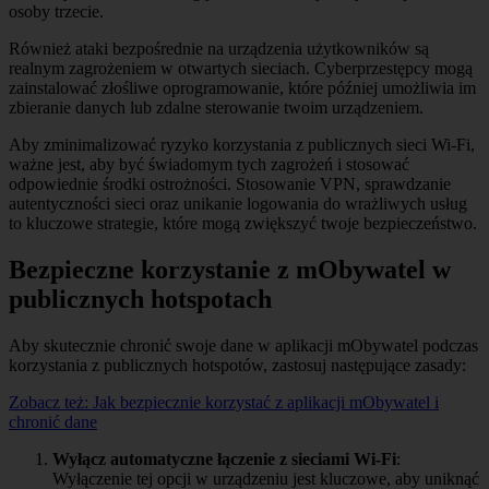
osoby trzecie.
Również ataki bezpośrednie na urządzenia użytkowników są
realnym zagrożeniem w otwartych sieciach. Cyberprzestępcy mogą
zainstalować złośliwe oprogramowanie, które później umożliwia im
zbieranie danych lub zdalne sterowanie twoim urządzeniem.
Aby zminimalizować ryzyko korzystania z publicznych sieci Wi-Fi,
ważne jest, aby być świadomym tych zagrożeń i stosować
odpowiednie środki ostrożności. Stosowanie VPN, sprawdzanie
autentyczności sieci oraz unikanie logowania do wrażliwych usług
to kluczowe strategie, które mogą zwiększyć twoje bezpieczeństwo.
Bezpieczne korzystanie z mObywatel w
publicznych hotspotach
Aby skutecznie chronić swoje dane w aplikacji mObywatel podczas
korzystania z publicznych hotspotów, zastosuj następujące zasady:
Zobacz też:
Jak bezpiecznie korzystać z aplikacji mObywatel i
chronić dane
Wyłącz automatyczne łączenie z sieciami Wi-Fi
:
Wyłączenie tej opcji w urządzeniu jest kluczowe, aby uniknąć