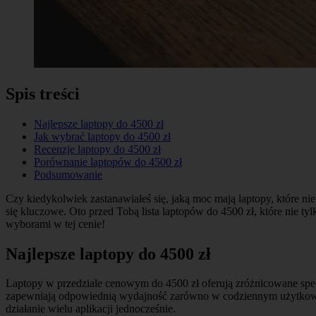
Spis treści
Najlepsze laptopy do 4500 zł
Jak wybrać laptopy do 4500 zł
Recenzje laptopy do 4500 zł
Porównanie laptopów do 4500 zł
Podsumowanie
Czy kiedykolwiek zastanawiałeś się, jaką moc mają laptopy, które nie
się kluczowe. Oto przed Tobą lista laptopów do 4500 zł, które nie t
wyborami w tej cenie!
Najlepsze laptopy do 4500 zł
Laptopy w przedziale cenowym do 4500 zł oferują zróżnicowane specy
zapewniają odpowiednią wydajność zarówno w codziennym użytkowa
działanie wielu aplikacji jednocześnie.