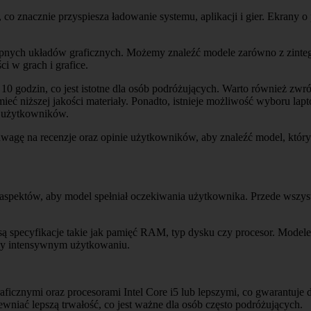
znacznie przyspiesza ładowanie systemu, aplikacji i gier. Ekrany o p
ępnych układów graficznych. Możemy znaleźć modele zarówno z zinte
 w grach i grafice.
 10 godzin, co jest istotne dla osób podróżujących. Warto również zw
eć niższej jakości materiały. Ponadto, istnieje możliwość wyboru l
i użytkowników.
uwagę na recenzje oraz opinie użytkowników, aby znaleźć model, któr
pektów, aby model spełniał oczekiwania użytkownika. Przede wszystki
e są specyfikacje takie jak pamięć RAM, typ dysku czy procesor. Mo
przy intensywnym użytkowaniu.
aficznymi oraz procesorami Intel Core i5 lub lepszymi, co gwarantuj
iać lepszą trwałość, co jest ważne dla osób często podróżujących.