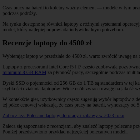
Czas pracy na baterii to kolejny ważny element — modele w tym przed
podczas podróży.
Na rynku dostępne są również laptopy z różnymi systemami operacyj
model, który najlepiej odpowiada indywidualnym potrzebom.
Recenzje laptopy do 4500 zł
Wybierając laptop w przedziale do 4500 zł, warto zwrócić uwagę na 
Laptopy z procesorami Intel Core i5 i i7 często zdobywają pozytyw
minimum 8 GB RAM
za płynność pracy, szczególnie podczas multi
Dyski SSD o pojemności od 256 GB do 1 TB są standardem w tej kateg
szybkości działania laptopów. Wiele osób zwraca uwagę na jakość wyk
W kontekście gier, użytkownicy często sugerują wybór laptopów z 
tej półce cenowej wskazują, że czas pracy na baterii, wynoszący od 5
Zobacz też:
Polecane laptopy do pracy i zabawy w 2023 roku
Zaleca się zapoznanie z recenzjami, aby znaleźć laptopy polecane
Poniżej przedstawiono przykład najczęściej polecanych modeli.