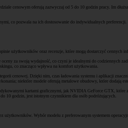
ziale cenowym oferują zazwyczaj od 5 do 10 godzin pracy. Im dłuższy 
nymi, co pozwala na ich dostosowanie do indywidualnych preferencji
opinie użytkowników oraz recenzje, które mogą dostarczyć cennych inf
ne oceny za swoją wydajność, co czyni je idealnymi do codziennych z
taskingu, co znacząco wpływa na komfort użytkowania.
orii cenowej. Dzięki nim, czas ładowania systemu i aplikacji znaczni
onania; niektóre modele oferują metalowe obudowy, które dodają estet
dedykowanymi kartami graficznymi, jak NVIDIA GeForce GTX, które z
 do 10 godzin, jest istotnym czynnikiem dla osób podróżujących.
 przez użytkowników. Wybór modelu z preferowanym systemem operacyj