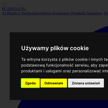
PCARENA
PL
AI
Biznes
Cyberbezpieczeństwo
Komputery
Poradniki
Smartfony
Te
Używamy plików cookie
Ta witryna korzysta z plików cookie i innych t
podstawową funkcjonalność serwisu
,
aby zapew
produktami i usługami oraz personalizować in
Zgoda
Odmawiam
Zmiana ustawień