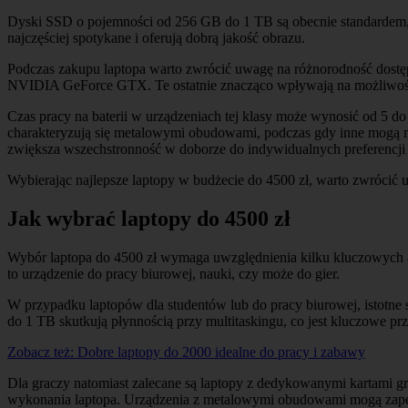
Dyski SSD o pojemności od 256 GB do 1 TB są obecnie standardem, co 
najczęściej spotykane i oferują dobrą jakość obrazu.
Podczas zakupu laptopa warto zwrócić uwagę na różnorodność dost
NVIDIA GeForce GTX. Te ostatnie znacząco wpływają na możliwości
Czas pracy na baterii w urządzeniach tej klasy może wynosić od 5 do
charakteryzują się metalowymi obudowami, podczas gdy inne mogą mi
zwiększa wszechstronność w doborze do indywidualnych preferencj
Wybierając najlepsze laptopy w budżecie do 4500 zł, warto zwrócić 
Jak wybrać laptopy do 4500 zł
Wybór laptopa do 4500 zł wymaga uwzględnienia kilku kluczowych as
to urządzenie do pracy biurowej, nauki, czy może do gier.
W przypadku laptopów dla studentów lub do pracy biurowej, istotn
do 1 TB skutkują płynnością przy multitaskingu, co jest kluczowe 
Zobacz też:
Dobre laptopy do 2000 idealne do pracy i zabawy
Dla graczy natomiast zalecane są laptopy z dedykowanymi kartami gr
wykonania laptopa. Urządzenia z metalowymi obudowami mogą zapewn