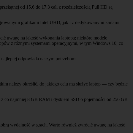
rzekątnej od 15,6 do 17,3 cali z rozdzielczością Full HD są
growanymi grafikami Intel UHD, jak i z dedykowanymi kartami
rócić uwagę na jakość wykonania laptopa; niektóre modele
aptopów z różnymi systemami operacyjnymi, w tym Windows 10, co
y najlepiej odpowiada naszym potrzebom.
m należy określić, do jakiego celu ma służyć laptop — czy będzie
dele z co najmniej 8 GB RAM i dyskiem SSD o pojemności od 256 GB
e dobrą wydajność w grach. Warto również zwrócić uwagę na jakość