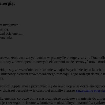
energią:
westycyjnych.
ergią.
użycia energii.
ozowania.
wprowadzenia znaczących zmian w przemyśle energetycznym. Duzi odbi
 umowy z deweloperami nowych elektrowni może stworzyć nowe modele 
uje się, że wzrośnie czterokrotnie w najbliższych dziesięciu latach,
 za kluczowy element zrównoważonego rozwoju. Tego rodzaju decyzje m
mi.
osoft i Apple, może przyczynić się do rewolucji w sektorze energety
w dłuższej perspektywie czasowej umożliwi lepsze
zarządzanie energią
lu energią, co pozwoli na elastyczniejsze dostosowywanie się do zmien
o jest szczególnie istotne w kontekście niestabilnych warunków rynko