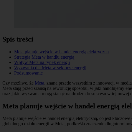
Spis treści
Meta planuje wejście w handel energią elektryczną
Strategia Meta w handlu energią
Wpływ Meta na rynek energii
Wyzwania dla Meta w sektorze energii
Podsumowanie
Czy możliwe, że
Meta
, znana przede wszystkim z innowacji w mediac
Meta stają przed szansą na rewolucję sposobu, w jaki handlujemy energ
oraz jakie wyzwania mogą stanąć na drodze do sukcesu w tej nowej d
Meta planuje wejście w handel energią ele
Meta planuje wejście w handel energią elektryczną, co jest kluczowe
globalnego działu energii w Meta, podkreśla znaczenie długotermino