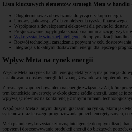
Lista kluczowych elementów strategii Meta w handlu 
Długoterminowe zobowiązania dotyczące zakupu energii.
Umowy „take-or-pay” dla zmniejszenia ryzyka finansowego.
Współpraca z deweloperami elektrowni dla pewności dostaw.
Prognozowanie popytu jako sposób na minimalizację ryzyk in
Wykorzystanie sztucznej inteligencji
do optymalizacji handlu en
Rozwój technologii zarządzania popytem w celu dostosowania z
Integracja z lokalnymi dostawcami energii dla lepszego progn
Wpływ Meta na rynek energii
Wejście Meta na rynek handlu energią elektryczną ma potencjał do 
kształtowaniu dostaw energii. Ich zaangażowanie w długoterminowe
Z rosnącym zapotrzebowaniem na energię związane z AI, które przewid
tym kontekście inwestycję w ekologiczne źródła energii, uznając je
wpływając również na konkurencję z innymi firmami technologiczny
Współpraca Meta z innymi dużymi graczami na rynku, takimi jak Micr
systemów oraz lepszego prognozowania potrzeb energetycznych, co 
Meta planuje wykorzystać sztuczną inteligencję do optymalizacji hand
popytem i dostosowywanie produkcji energii do bieżących potrzeb, c