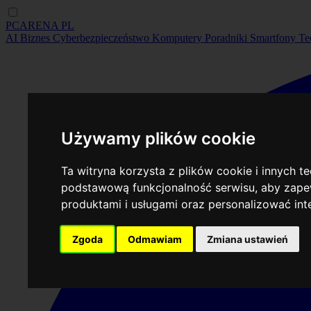
PCARENA
PL
AI
Biznes
Cyberbezpieczeństwo
Komputery
Poradniki
Smartfony
Te
Używamy plików cookie
Ta witryna korzysta z plików cookie i innych t
podstawową funkcjonalność serwisu
,
aby zapew
produktami i usługami oraz personalizować in
Zgoda
Odmawiam
Zmiana ustawień