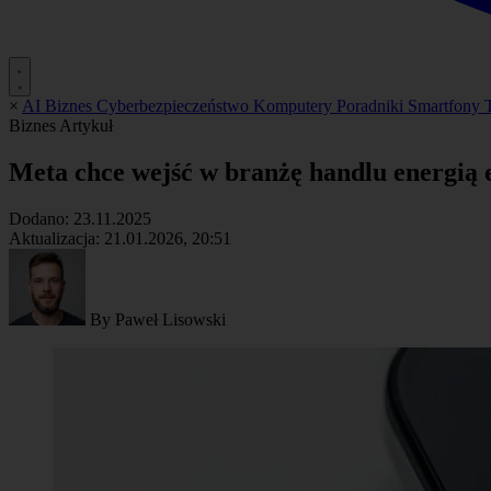
×
AI
Biznes
Cyberbezpieczeństwo
Komputery
Poradniki
Smartfony
Biznes
Artykuł
Meta chce wejść w branżę handlu energią 
Dodano:
23.11.2025
Aktualizacja:
21.01.2026, 20:51
By
Paweł Lisowski