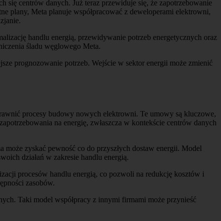
ch się centrów danych. Już teraz przewiduje się, że zapotrzebowanie
itne plany, Meta planuje współpracować z deweloperami elektrowni,
zjanie.
malizację handlu energią, przewidywanie potrzeb energetycznych oraz
raniczenia śladu węglowego Meta.
jsze prognozowanie potrzeb. Wejście w sektor energii może zmienić
prawnić procesy budowy nowych elektrowni. Te umowy są kluczowe,
 zapotrzebowania na energię, zwłaszcza w kontekście centrów danych
a może zyskać pewność co do przyszłych dostaw energii. Model
woich działań w zakresie handlu energią.
zacji procesów handlu energią, co pozwoli na redukcję kosztów i
tępności zasobów.
cznych. Taki model współpracy z innymi firmami może przynieść