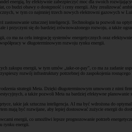
handel energią, by efektywnie zabezpieczyć moc dla swoich rozwijający
 lat, co budzi obawy o dostępność i ceny energii. Aby zrealizować amb
tycznych, w tym co najmniej trzech nowych elektrowni gazowych w Lui
 zastosowanie sztucznej inteligencji. Technologia ta pozwoli na opty
, ale i przyczyni się do bardziej zrównoważonego rozwoju, a także og
i, co ma na celu integrację systemów energetycznych oraz efektywnie
i i współpracy w długoterminowym rozwoju rynku energii.
ch zakupu energii, w tym umów „take-or-pay”, co ma za zadanie us
zyspieszy rozwój infrastruktury potrzebnej do zaspokojenia rosnącego
wodzenia strategii Meta. Dzięki długoterminowym umowom z nimi firm
stycyjnych, a także pozwoli Meta na bardziej efektywne planowanie s
yce, takie jak sztuczna inteligencja. AI ma być wdrożona do optymali
tem mają być rozwijane, aby lepiej dostosować zużycie energii do dos
stawcami energii, co umożliwi lepsze prognozowanie potrzeb energety
u rynku energii.