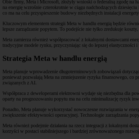
Obie firmy, Meta i Microsoft, złożyły wnioski o federalną zgodę na 
na energię wzrośnie czterokrotnie w ciągu nadchodzących dziesięciu
co ma na celu przyspieszenie budowy niezbędnych instalacji energe
Kluczowym elementem strategii Meta w handlu energią będzie również
lepsze zarządzanie popytem. To podejście nie tylko zredukuje koszty
Meta zamierza również współpracować z lokalnymi dostawcami energi
tradycyjne modele rynku, przyczyniając się do lepszej elastycznośc
Strategia Meta w handlu energią
Meta planuje wprowadzenie długoterminowych zobowiązań dotyczący
ponieważ pozwalają Meta na zmniejszenie ryzyka finansowego, co pr
związanych z AI.
Współpraca z deweloperami elektrowni wydaje się niezbędna dla po
oparty na prognozowaniu popytu ma na celu minimalizację ryzyk inwe
Ponadto, Meta planuje wykorzystać nowoczesne rozwiązania w energet
zwiększenie efektywności operacyjnej. Technologie zarządzania popy
Meta również podejmie działania na rzecz integracji z lokalnymi do
korzyści w postaci stabilniejszego i bardziej zrównoważonego rozwoj