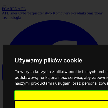
PCARENA
PL
AI
Biznes
Cyberbezpieczeństwo
Komputery
Poradniki
Smartfony
Technologia
Używamy plików cookie
Ta witryna korzysta z plików cookie i innych tech
podstawową funkcjonalność serwisu
,
aby zapewnić
naszymi produktami i usługami oraz personalizow