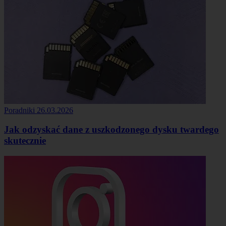
Poradniki
26.03.2026
Jak odzyskać dane z uszkodzonego dysku twardego
skutecznie