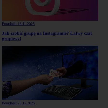
Poradniki
16.11.2025
Jak zrobić grupę na Instagramie? Łatwy czat
grupowy!
Poradniki
23.12.2025