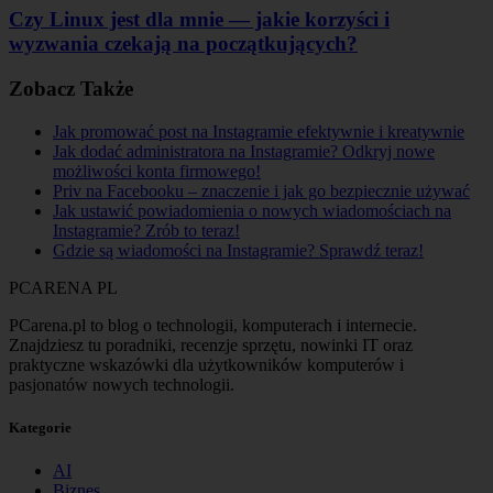
Czy Linux jest dla mnie — jakie korzyści i
wyzwania czekają na początkujących?
Zobacz Także
Jak promować post na Instagramie efektywnie i kreatywnie
Jak dodać administratora na Instagramie? Odkryj nowe
możliwości konta firmowego!
Priv na Facebooku – znaczenie i jak go bezpiecznie używać
Jak ustawić powiadomienia o nowych wiadomościach na
Instagramie? Zrób to teraz!
Gdzie są wiadomości na Instagramie? Sprawdź teraz!
PCARENA
PL
PCarena.pl to blog o technologii, komputerach i internecie.
Znajdziesz tu poradniki, recenzje sprzętu, nowinki IT oraz
praktyczne wskazówki dla użytkowników komputerów i
pasjonatów nowych technologii.
Kategorie
AI
Biznes