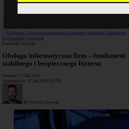
×
AI
Biznes
Cyberbezpieczeństwo
Komputery
Poradniki
Smartfony
Technologia
Facebook
Poradniki
Artykuł
Obsługa informatyczna firm – fundament
stabilnego i bezpiecznego biznesu
Dodano:
17.04.2026
Aktualizacja:
17.04.2026, 05:58
By
Paweł Lisowski