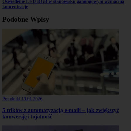
Oświetlenie LED RGB w stanowisku gamingowym wzmacnia
koncentrację
Podobne Wpisy
Poradniki
19.01.2026
5 trików z automatyzacją e-maili – jak zwiększyć
konwersję i lojalność