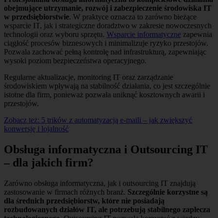
obejmujące utrzymanie, rozwój i zabezpieczenie środowiska IT
w przedsiębiorstwie
. W praktyce oznacza to zarówno bieżące
wsparcie IT, jak i strategiczne doradztwo w zakresie nowoczesnych
technologii oraz wyboru sprzętu.
Wsparcie informatyczne
zapewnia
ciągłość procesów biznesowych i minimalizuje ryzyko przestojów.
Pozwala zachować pełną kontrolę nad infrastrukturą, zapewniając
wysoki poziom bezpieczeństwa operacyjnego.
Regularne aktualizacje, monitoring IT oraz zarządzanie
środowiskiem wpływają na stabilność działania, co jest szczególnie
istotne dla firm, ponieważ pozwala uniknąć kosztownych awarii i
przestojów.
Zobacz też:
5 trików z automatyzacją e-maili – jak zwiększyć
konwersję i lojalność
Obsługa informatyczna i Outsourcing IT
– dla jakich firm?
Zarówno obsługa informatyczna, jak i outsourcing IT znajdują
zastosowanie w firmach różnych branż.
Szczególnie korzystne są
dla średnich przedsiębiorstw, które nie posiadają
rozbudowanych działów IT, ale potrzebują stabilnego zaplecza