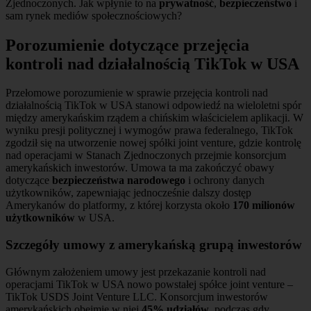
Zjednoczonych. Jak wpłynie to na
prywatność
,
bezpieczeństwo
i
sam rynek mediów społecznościowych?
Porozumienie dotyczące przejęcia
kontroli nad działalnością TikTok w USA
Przełomowe porozumienie w sprawie przejęcia kontroli nad
działalnością TikTok w USA stanowi odpowiedź na wieloletni spór
między amerykańskim rządem a chińskim właścicielem aplikacji. W
wyniku presji politycznej i wymogów prawa federalnego, TikTok
zgodził się na utworzenie nowej spółki joint venture, gdzie kontrolę
nad operacjami w Stanach Zjednoczonych przejmie konsorcjum
amerykańskich inwestorów. Umowa ta ma zakończyć obawy
dotyczące
bezpieczeństwa narodowego
i ochrony danych
użytkowników, zapewniając jednocześnie dalszy dostęp
Amerykanów do platformy, z której korzysta około
170 milionów
użytkowników
w USA.
Szczegóły umowy z amerykańską grupą inwestorów
Głównym założeniem umowy jest przekazanie kontroli nad
operacjami TikTok w USA nowo powstałej spółce joint venture –
TikTok USDS Joint Venture LLC. Konsorcjum inwestorów
amerykańskich obejmie w niej
45% udziałów
, podczas gdy