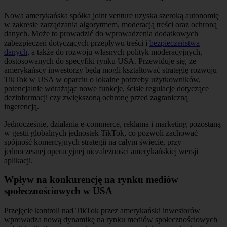
Nowa amerykańska spółka joint venture uzyska szeroką autonomię
w zakresie zarządzania algorytmem, moderacją treści oraz ochroną
danych. Może to prowadzić do wprowadzenia dodatkowych
zabezpieczeń dotyczących przepływu treści i
bezpieczeństwa
danych
, a także do rozwoju własnych polityk moderacyjnych,
dostosowanych do specyfiki rynku USA. Przewiduje się, że
amerykańscy inwestorzy będą mogli kształtować strategię rozwoju
TikTok w USA w oparciu o lokalne potrzeby użytkowników,
potencjalnie wdrażając nowe funkcje, ścisłe regulacje dotyczące
dezinformacji czy zwiększoną ochronę przed zagraniczną
ingerencją.
Jednocześnie, działania e-commerce, reklama i marketing pozostaną
w gestii globalnych jednostek TikTok, co pozwoli zachować
spójność komercyjnych strategii na całym świecie, przy
jednoczesnej operacyjnej niezależności amerykańskiej wersji
aplikacji.
Wpływ na konkurencję na rynku mediów
społecznościowych w USA
Przejęcie kontroli nad TikTok przez amerykański inwestorów
wprowadza nową dynamikę na rynku mediów społecznościowych