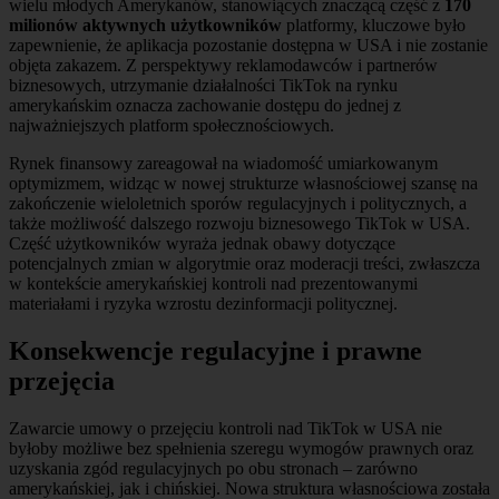
wielu młodych Amerykanów, stanowiących znaczącą część z
170
milionów aktywnych użytkowników
platformy, kluczowe było
zapewnienie, że aplikacja pozostanie dostępna w USA i nie zostanie
objęta zakazem. Z perspektywy reklamodawców i partnerów
biznesowych, utrzymanie działalności TikTok na rynku
amerykańskim oznacza zachowanie dostępu do jednej z
najważniejszych platform społecznościowych.
Rynek finansowy zareagował na wiadomość umiarkowanym
optymizmem, widząc w nowej strukturze własnościowej szansę na
zakończenie wieloletnich sporów regulacyjnych i politycznych, a
także możliwość dalszego rozwoju biznesowego TikTok w USA.
Część użytkowników wyraża jednak obawy dotyczące
potencjalnych zmian w algorytmie oraz moderacji treści, zwłaszcza
w kontekście amerykańskiej kontroli nad prezentowanymi
materiałami i ryzyka wzrostu dezinformacji politycznej.
Konsekwencje regulacyjne i prawne
przejęcia
Zawarcie umowy o przejęciu kontroli nad TikTok w USA nie
byłoby możliwe bez spełnienia szeregu wymogów prawnych oraz
uzyskania zgód regulacyjnych po obu stronach – zarówno
amerykańskiej, jak i chińskiej. Nowa struktura własnościowa została