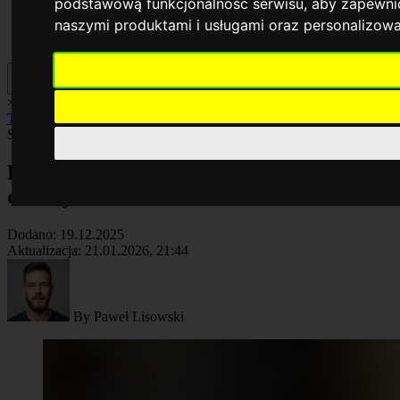
podstawową funkcjonalność serwisu
,
aby zapewnić
naszymi produktami i usługami oraz personalizow
×
AI
Biznes
Cyberbezpieczeństwo
Komputery
Poradniki
Smartfony
Technologia
Facebook
Smartfony
Artykuł
Przejęcie TikToka w USA: co zmieni się
dla użytkowników?
Dodano:
19.12.2025
Aktualizacja:
21.01.2026, 21:44
By
Paweł Lisowski