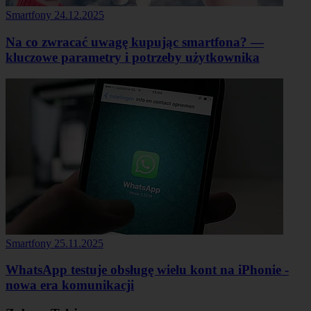
Smartfony
24.12.2025
Na co zwracać uwagę kupując smartfona? —
kluczowe parametry i potrzeby użytkownika
Smartfony
25.11.2025
WhatsApp testuje obsługę wielu kont na iPhonie -
nowa era komunikacji