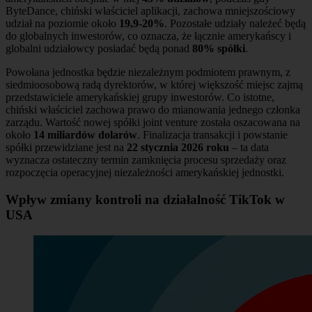
ByteDance, chiński właściciel aplikacji, zachowa mniejszościowy
udział na poziomie około
19,9-20%
. Pozostałe udziały należeć będą
do globalnych inwestorów, co oznacza, że łącznie amerykańscy i
globalni udziałowcy posiadać będą ponad
80% spółki
.
Powołana jednostka będzie niezależnym podmiotem prawnym, z
siedmioosobową radą dyrektorów, w której większość miejsc zajmą
przedstawiciele amerykańskiej grupy inwestorów. Co istotne,
chiński właściciel zachowa prawo do mianowania jednego członka
zarządu. Wartość nowej spółki joint venture została oszacowana na
około
14 miliardów dolarów
. Finalizacja transakcji i powstanie
spółki przewidziane jest na
22 stycznia 2026 roku
– ta data
wyznacza ostateczny termin zamknięcia procesu sprzedaży oraz
rozpoczęcia operacyjnej niezależności amerykańskiej jednostki.
Wpływ zmiany kontroli na działalność TikTok w
USA