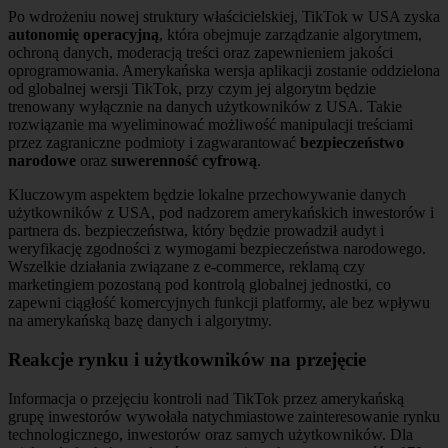
Po wdrożeniu nowej struktury właścicielskiej, TikTok w USA zyska
autonomię operacyjną
, która obejmuje zarządzanie algorytmem,
ochroną danych, moderacją treści oraz zapewnieniem jakości
oprogramowania. Amerykańska wersja aplikacji zostanie oddzielona
od globalnej wersji TikTok, przy czym jej algorytm będzie
trenowany wyłącznie na danych użytkowników z USA. Takie
rozwiązanie ma wyeliminować możliwość manipulacji treściami
przez zagraniczne podmioty i zagwarantować
bezpieczeństwo
narodowe
oraz
suwerenność cyfrową
.
Kluczowym aspektem będzie lokalne przechowywanie danych
użytkowników z USA, pod nadzorem amerykańskich inwestorów i
partnera ds. bezpieczeństwa, który będzie prowadził audyt i
weryfikację zgodności z wymogami bezpieczeństwa narodowego.
Wszelkie działania związane z e-commerce, reklamą czy
marketingiem pozostaną pod kontrolą globalnej jednostki, co
zapewni ciągłość komercyjnych funkcji platformy, ale bez wpływu
na amerykańską bazę danych i algorytmy.
Reakcje rynku i użytkowników na przejęcie
Informacja o przejęciu kontroli nad TikTok przez amerykańską
grupę inwestorów wywołała natychmiastowe zainteresowanie rynku
technologicznego, inwestorów oraz samych użytkowników. Dla