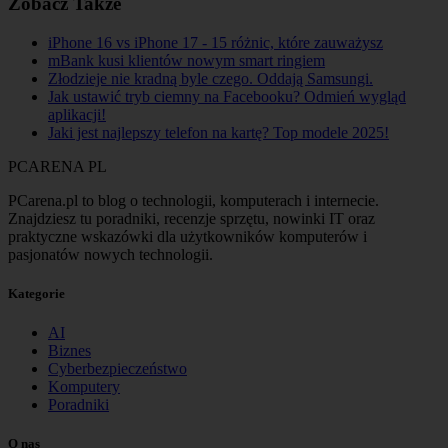
Zobacz Także
iPhone 16 vs iPhone 17 - 15 różnic, które zauważysz
mBank kusi klientów nowym smart ringiem
Złodzieje nie kradną byle czego. Oddają Samsungi.
Jak ustawić tryb ciemny na Facebooku? Odmień wygląd
aplikacji!
Jaki jest najlepszy telefon na kartę? Top modele 2025!
PCARENA
PL
PCarena.pl to blog o technologii, komputerach i internecie.
Znajdziesz tu poradniki, recenzje sprzętu, nowinki IT oraz
praktyczne wskazówki dla użytkowników komputerów i
pasjonatów nowych technologii.
Kategorie
AI
Biznes
Cyberbezpieczeństwo
Komputery
Poradniki
O nas