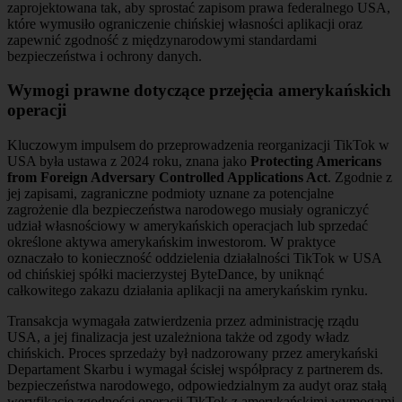
zaprojektowana tak, aby sprostać zapisom prawa federalnego USA,
które wymusiło ograniczenie chińskiej własności aplikacji oraz
zapewnić zgodność z międzynarodowymi standardami
bezpieczeństwa i ochrony danych.
Wymogi prawne dotyczące przejęcia amerykańskich
operacji
Kluczowym impulsem do przeprowadzenia reorganizacji TikTok w
USA była ustawa z 2024 roku, znana jako
Protecting Americans
from Foreign Adversary Controlled Applications Act
. Zgodnie z
jej zapisami, zagraniczne podmioty uznane za potencjalne
zagrożenie dla bezpieczeństwa narodowego musiały ograniczyć
udział własnościowy w amerykańskich operacjach lub sprzedać
określone aktywa amerykańskim inwestorom. W praktyce
oznaczało to konieczność oddzielenia działalności TikTok w USA
od chińskiej spółki macierzystej ByteDance, by uniknąć
całkowitego zakazu działania aplikacji na amerykańskim rynku.
Transakcja wymagała zatwierdzenia przez administrację rządu
USA, a jej finalizacja jest uzależniona także od zgody władz
chińskich. Proces sprzedaży był nadzorowany przez amerykański
Departament Skarbu i wymagał ścisłej współpracy z partnerem ds.
bezpieczeństwa narodowego, odpowiedzialnym za audyt oraz stałą
weryfikację zgodności operacji TikTok z amerykańskimi wymogami