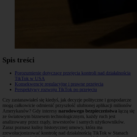
Spis treści
Porozumienie dotyczące przejęcia kontroli nad działalnością
TikTok w USA
Konsekwencje regulacyjne i prawne przejęcia
Perspektywy rozwoju TikTok po przejęciu
Czy zastanawiałeś się kiedyś, jak decyzje polityczne i gospodarcze
mogą całkowicie odmienić przyszłość ulubionej aplikacji milionów
Amerykanów? Gdy interesy
narodowego bezpieczeństwa
łączą się
ze światowym biznesem technologicznym, każdy ruch jest
analizowany przez rządy, inwestorów i samych użytkowników.
Zaraz poznasz kulisy historycznej umowy, która ma
zrewolucjonizować kontrolę nad działalnością TikTok w Stanach