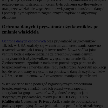
regulacyjnymi. Ostatecznym celem była
ochrona użytkowników
oraz przeciwdziałanie zagrożeniom związanym z transferem danych
i potencjalnym wpływem zagranicznych rządów na algorytmy
platformy.
Ochrona danych i prywatność użytkowników po
zmianie właściciela
Ochrona danych osobowych
oraz prywatność użytkowników
TikTok w USA znalazły się w centrum zainteresowania zarówno
ustawodawców, jak i nowych inwestorów. Nowa spółka joint
venture będzie odpowiedzialna za przechowywanie danych
amerykańskich użytkowników wyłącznie na terenie Stanów
Zjednoczonych, zgodnie z nadzorem powołanego partnera ds.
bezpieczeństwa i amerykańskiej rady nadzorczej. Algorytm aplikacji
będzie retrenowany wyłącznie na podstawie danych użytkowników
z USA, co ma uniemożliwić zewnętrzną manipulację treściami.
Wszelkie dane będą podlegać rygorystycznym procedurom
bezpieczeństwa, a nadzór nad ich przepływem zapewni
amerykańska grupa inwestorów. Zgodność z regulacjami
dotyczącymi prywatności, takimi jak
RODO
czy
CCPA
(California Consumer Privacy Act)
, stanie się obowiązkową
praktyką operacyjną. Nowa jednostka ma pełnić rolę niezależnego