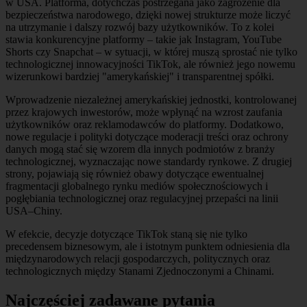
w USA. Platforma, dotychczas postrzegana jako zagrożenie dla
bezpieczeństwa narodowego, dzięki nowej strukturze może liczyć
na utrzymanie i dalszy rozwój bazy użytkowników. To z kolei
stawia konkurencyjne platformy – takie jak Instagram, YouTube
Shorts czy Snapchat – w sytuacji, w której muszą sprostać nie tylko
technologicznej innowacyjności TikTok, ale również jego nowemu
wizerunkowi bardziej "amerykańskiej" i transparentnej spółki.
Wprowadzenie niezależnej amerykańskiej jednostki, kontrolowanej
przez krajowych inwestorów, może wpłynąć na wzrost zaufania
użytkowników oraz reklamodawców do platformy. Dodatkowo,
nowe regulacje i polityki dotyczące moderacji treści oraz ochrony
danych mogą stać się wzorem dla innych podmiotów z branży
technologicznej, wyznaczając nowe standardy rynkowe. Z drugiej
strony, pojawiają się również obawy dotyczące ewentualnej
fragmentacji globalnego rynku mediów społecznościowych i
pogłębiania technologicznej oraz regulacyjnej przepaści na linii
USA–Chiny.
W efekcie, decyzje dotyczące TikTok staną się nie tylko
precedensem biznesowym, ale i istotnym punktem odniesienia dla
międzynarodowych relacji gospodarczych, politycznych oraz
technologicznych między Stanami Zjednoczonymi a Chinami.
Najczęściej zadawane pytania