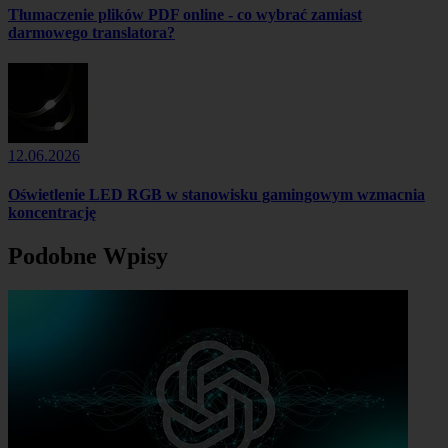
Tłumaczenie plików PDF online - co wybrać zamiast
darmowego translatora?
12.06.2026
Oświetlenie LED RGB w stanowisku gamingowym wzmacnia
koncentrację
Podobne Wpisy