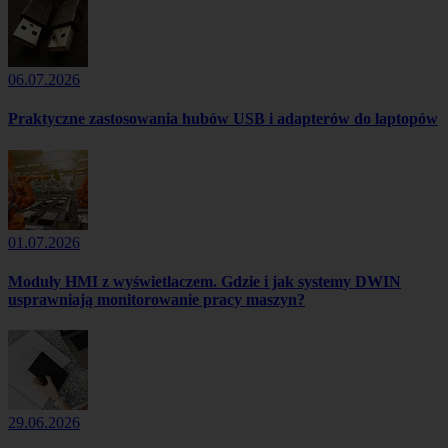
06.07.2026
Praktyczne zastosowania hubów USB i adapterów do laptopów
01.07.2026
Moduły HMI z wyświetlaczem. Gdzie i jak systemy DWIN
usprawniają monitorowanie pracy maszyn?
29.06.2026