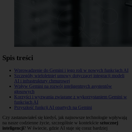
Spis treści
Wprowadzenie do Gemini i jego roli w nowych funkcjach AI
Szczegóły wieloletniej umowy dotyczącej integracji modeli
AI i infrastruktury chmurowej
Wpływ Gemini na rozwój inteligentnych asystentów
głosowych
Korzyści i wyzwania związane z wykorzystaniem Gemini w
funkcjach AI
Przyszłość funkcji AI opartych na Gemini
Czy zastanawiałeś się kiedyś, jak najnowsze technologie wpływają
na nasze codzienne życie, szczególnie w kontekście
sztucznej
inteligencji
? W świecie, gdzie AI staje się coraz bardziej