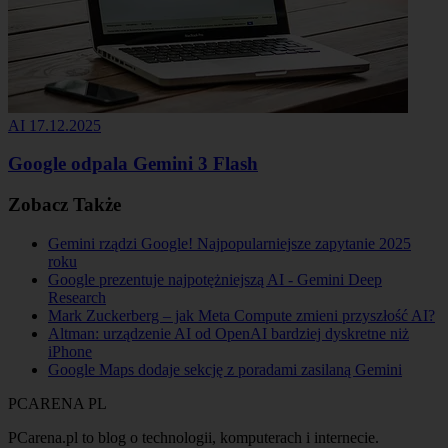
AI
17.12.2025
Google odpala Gemini 3 Flash
Zobacz Także
Gemini rządzi Google! Najpopularniejsze zapytanie 2025
roku
Google prezentuje najpotężniejszą AI - Gemini Deep
Research
Mark Zuckerberg – jak Meta Compute zmieni przyszłość AI?
Altman: urządzenie AI od OpenAI bardziej dyskretne niż
iPhone
Google Maps dodaje sekcję z poradami zasilaną Gemini
PCARENA
PL
PCarena.pl to blog o technologii, komputerach i internecie.