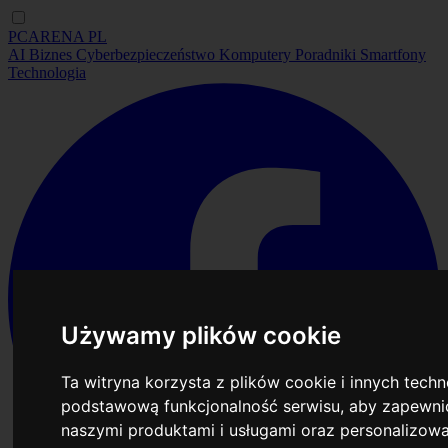
PCARENA
PL
AI
Biznes
Cyberbezpieczeństwo
Komputery
Poradniki
Smartfony
Technologia
Używamy plików cookie
Ta witryna korzysta z plików cookie i innych tech
podstawową funkcjonalność serwisu
,
aby zapewnić
naszymi produktami i usługami oraz personalizow