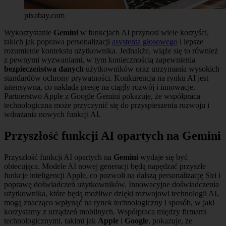
pixabay.com
Wykorzystanie
Gemini
w funkcjach AI przynosi wiele korzyści,
takich jak poprawa personalizacji
asystenta głosowego
i lepsze
rozumienie kontekstu użytkownika. Jednakże, wiąże się to również
z pewnymi wyzwaniami, w tym koniecznością zapewnienia
bezpieczeństwa danych
użytkowników oraz utrzymania wysokich
standardów ochrony prywatności. Konkurencja na rynku AI jest
intensywna, co nakłada presję na ciągły rozwój i innowacje.
Partnerstwo Apple z Google Gemini pokazuje, że współpraca
technologiczna może przyczynić się do przyspieszenia rozwoju i
wdrażania nowych funkcji AI.
Przyszłość funkcji AI opartych na Gemini
Przyszłość funkcji AI opartych na
Gemini
wydaje się być
obiecująca. Modele AI nowej generacji będą napędzać przyszłe
funkcje inteligencji Apple, co pozwoli na dalszą personalizację Siri i
poprawę doświadczeń użytkowników. Innowacyjne doświadczenia
użytkownika, które będą możliwe dzięki rozwojowi technologii AI,
mogą znacząco wpłynąć na rynek technologiczny i sposób, w jaki
korzystamy z urządzeń mobilnych. Współpraca między firmami
technologicznymi, takimi jak
Apple
i
Google
, pokazuje, że