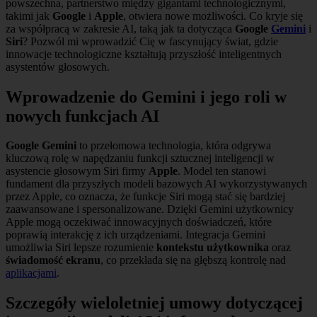
powszechna, partnerstwo między gigantami technologicznymi,
takimi jak
Google
i
Apple
, otwiera nowe możliwości. Co kryje się
za współpracą w zakresie AI, taką jak ta dotycząca
Google
Gemini
i
Siri
? Pozwól mi wprowadzić Cię w fascynujący świat, gdzie
innowacje technologiczne kształtują przyszłość inteligentnych
asystentów głosowych.
Wprowadzenie do Gemini i jego roli w
nowych funkcjach AI
Google Gemini
to przełomowa technologia, która odgrywa
kluczową rolę w napędzaniu funkcji sztucznej inteligencji w
asystencie głosowym Siri firmy
Apple
. Model ten stanowi
fundament dla przyszłych modeli bazowych AI wykorzystywanych
przez Apple, co oznacza, że funkcje Siri mogą stać się bardziej
zaawansowane i spersonalizowane. Dzięki Gemini użytkownicy
Apple mogą oczekiwać innowacyjnych doświadczeń, które
poprawią interakcję z ich urządzeniami. Integracja Gemini
umożliwia Siri lepsze rozumienie
kontekstu użytkownika
oraz
świadomość ekranu
, co przekłada się na głębszą kontrolę nad
aplikacjami
.
Szczegóły wieloletniej umowy dotyczącej