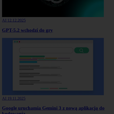
AI
12.12.2025
GPT-5.2 wchodzi do gry
AI
19.11.2025
Google uruchamia Gemini 3 z nową aplikacją do
kodowania