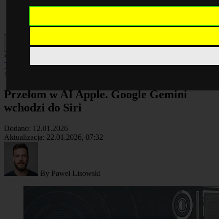
×
AI
Biznes
Cyberbezpieczeństwo
Komputery
Poradniki
Smartfony
Technologia
Facebook
AI
Artykuł
Przełom w AI Apple. Google Gemini
wchodzi do Siri
Dodano:
12.01.2026
Aktualizacja:
22.01.2026, 07:32
By
Paweł Lisowski