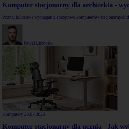
Komputer stacjonarny dla architekta - wy
Poznaj kluczowe wymagania sprzętowe komputerów stacjonarnych dl
Paweł Lisowski
Komputery
28.07.2026
Komputer stacjonarny dla ucznia - Jak wy