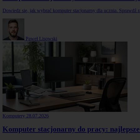
Dowiedz się, jak wybrać komputer stacjonarny dla ucznia. Sprawdź ran
Paweł Lisowski
Komputery
28.07.2026
Komputer stacjonarny do pracy: najlepsz