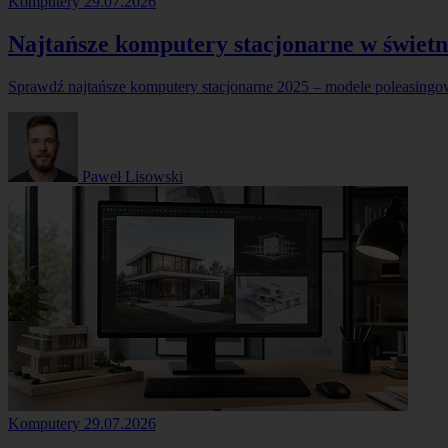
Komputery
29.07.2026
Najtańsze komputery stacjonarne w świetn
Sprawdź najtańsze komputery stacjonarne 2025 – modele poleasingow
Paweł Lisowski
Komputery
29.07.2026