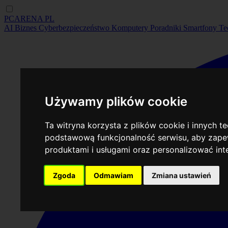
PCARENA
PL
AI
Biznes
Cyberbezpieczeństwo
Komputery
Poradniki
Smartfony
Te
Używamy plików cookie
Ta witryna korzysta z plików cookie i innych t
podstawową funkcjonalność serwisu
,
aby zapew
produktami i usługami oraz personalizować in
Zgoda
Odmawiam
Zmiana ustawień