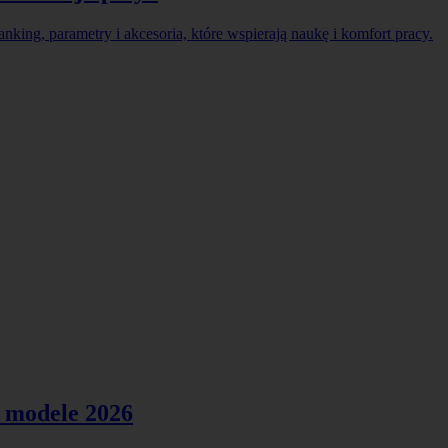
king, parametry i akcesoria, które wspierają naukę i komfort pracy.
e modele 2026