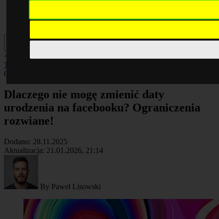
×
AI
Biznes
Cyberbezpieczeństwo
Komputery
Poradniki
Smartfony
Technologia
Facebook
Cyberbezpieczeństwo
Artykuł
Dlaczego nie mogę zmienić daty
urodzenia na facebooku? Ograniczenia
rozwiane!
Dodano:
28.11.2025
Aktualizacja:
21.01.2026, 21:14
By
Paweł Lisowski