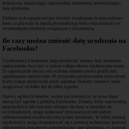
techniczną, dostarczając odpowiednie dokumenty potwierdzające
datę urodzenia.
Efektem tych ograniczeń jest również zwiększone bezpieczeństwo
kont, co pozwala na lepszą personalizację treści oraz trudności w
ewentualnym oszustwie związanym z tożsamością.
Ile razy można zmienić datę urodzenia na
Facebooku?
Użytkownicy Facebooka mają możliwość zmiany daty urodzenia
maksymalnie dwa razy w trakcie całego okresu użytkowania konta.
To ograniczenie ma na celu ochronę autentyczności profili oraz
zapobieganie nadużyciom. W przypadku przekroczenia dozwolonej
liczby zmian użytkownik może napotkać blokady czasowe, które
mogą trwać od kilku dni do kilku tygodni.
Oprócz ogólnych limitów, ważne jest również to, że nowe dane
muszą być zgodne z polityką Facebooka. Zmiany, które wprowadzą
nieprawdziwe lub znacznie różniące się dane w stosunku do
wcześniejszych, mogą skutkować tymczasowym lub stałym
zablokowaniem możliwości edycji daty urodzenia. W takiej sytuacji
użytkownicy mogą skontaktować się z pomocą techniczną i przesłać
odpowiednie dokumenty potwierdzające datę urodzenia, co pozwoli