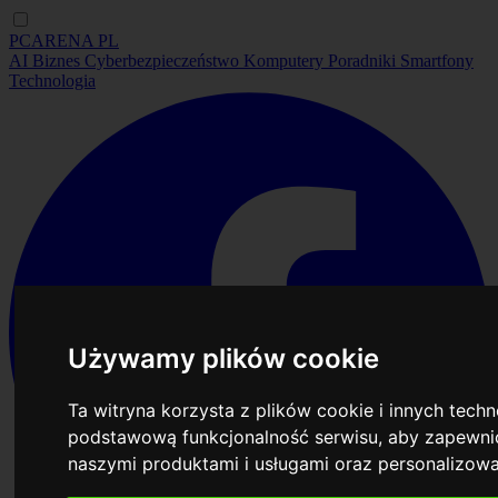
PCARENA
PL
AI
Biznes
Cyberbezpieczeństwo
Komputery
Poradniki
Smartfony
Technologia
Używamy plików cookie
Ta witryna korzysta z plików cookie i innych tech
podstawową funkcjonalność serwisu
,
aby zapewnić
naszymi produktami i usługami oraz personalizow