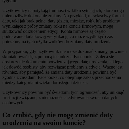
tygodni.
Użytkownicy napotykają trudności w kilku sytuacjach, które mogą
uniemożliwić dokonanie zmiany. Na przykład, niewłaściwy format
daty, taki jak brak pełnej daty (dzień, miesiąc, rok), lub problemy
wynikające z próby zmiany roku na koncie firmowym, mogą
skutkować odrzuceniem edycji. Konta firmowe są często
poddawane dodatkowej weryfikacji, co może wydłużyć czas
potrzebny na tych użytkowników do zmiany daty urodzenia.
W przypadku, gdy użytkownik nie może dokonać zmiany, powinien
skontaktować się z pomocą techniczną Facebooka. Zaleca się
dostarczenie dokumentu potwierdzającego datę urodzenia, takiego
jak dowód osobisty, aby rozwiązać problemy z edycją. Ważne jest
również, aby pamiętać, że zmiana daty urodzenia powinna być
zgodna z zasadami Facebooka, co obejmuje zakaz przechodzenia
między kategoriami wieku dorosłego i dziecka.
Użytkownicy powinni być świadomi tych ograniczeń, aby uniknąć
frustracji związanej z niemożnością edytowania swoich danych
osobowych.
Co zrobić, gdy nie mogę zmienić daty
urodzenia na swoim koncie?