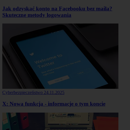
Jak odzyskać konto na Facebooku bez maila?
Skuteczne metody logowania
Cyberbezpieczeństwo
24.11.2025
X: Nowa funkcja - informacje o tym koncie