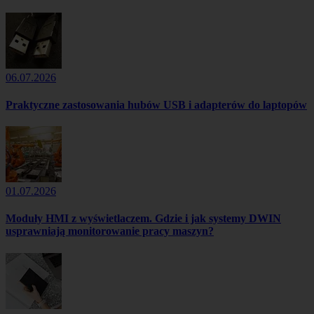
06.07.2026
Praktyczne zastosowania hubów USB i adapterów do laptopów
01.07.2026
Moduły HMI z wyświetlaczem. Gdzie i jak systemy DWIN
usprawniają monitorowanie pracy maszyn?