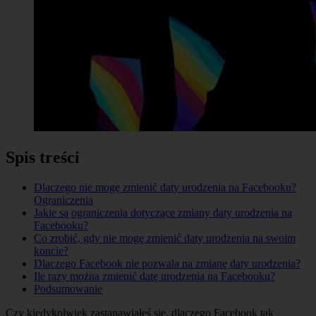
Spis treści
Dlaczego nie mogę zmienić daty urodzenia na Facebooku?
Ograniczenia
Jakie są ograniczenia dotyczące zmiany daty urodzenia na
Facebooku?
Co zrobić, gdy nie mogę zmienić daty urodzenia na swoim
koncie?
Dlaczego Facebook nie pozwala na zmianę daty urodzenia?
Ile razy można zmienić datę urodzenia na Facebooku?
Podsumowanie
Czy kiedykolwiek zastanawiałeś się, dlaczego Facebook tak