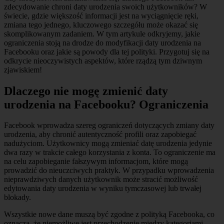
zdecydowanie chroni daty urodzenia swoich użytkowników? W
świecie, gdzie większość informacji jest na wyciągnięcie ręki,
zmiana tego jednego, kluczowego szczegółu może okazać się
skomplikowanym zadaniem. W tym artykule odkryjemy, jakie
ograniczenia stoją na drodze do modyfikacji daty urodzenia na
Facebooku oraz jakie są powody dla tej polityki. Przygotuj się na
odkrycie nieoczywistych aspektów, które rządzą tym dziwnym
zjawiskiem!
Dlaczego nie mogę zmienić daty
urodzenia na Facebooku? Ograniczenia
Facebook wprowadza szereg ograniczeń dotyczących zmiany daty
urodzenia, aby chronić autentyczność profili oraz zapobiegać
nadużyciom. Użytkownicy mogą zmieniać datę urodzenia jedynie
dwa razy w trakcie całego korzystania z konta. To ograniczenie ma
na celu zapobieganie fałszywym informacjom, które mogą
prowadzić do nieuczciwych praktyk. W przypadku wprowadzenia
nieprawdziwych danych użytkownik może stracić możliwość
edytowania daty urodzenia w wyniku tymczasowej lub trwałej
blokady.
Wszystkie nowe dane muszą być zgodne z polityką Facebooka, co
oznacza, że niemożliwe jest przechodzenie między kategoriami