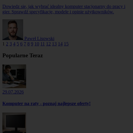
Dowiedz się, jak wybrać idealny komputer stacjonarny do pracy i
gier. Sprawdź specyfikacje, modele i opinie użytkowników.
Paweł Lisowski
1
2
3
4
5
6
7
8
9
10
11
12
13
14
15
Popularne Teraz
29.07.2026
Komputer na raty - poznaj najlepsze oferty!