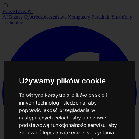
PCARENA
PL
AI
Biznes
Cyberbezpieczeństwo
Komputery
Poradniki
Smartfony
Technologia
Używamy plików cookie
Ta witryna korzysta z plików cookie i
innych technologii śledzenia, aby
poprawić jakość przeglądania w
następujących celach:
aby umożliwić
podstawową funkcjonalność serwisu
,
aby
zapewnić lepsze wrażenia z korzystania