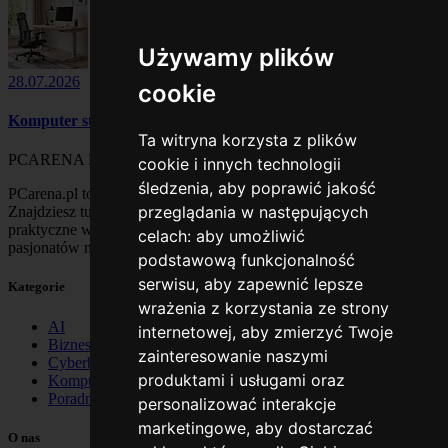
Używamy plików
28.07.2026
cookie
Komputer stacjonarny dla ucznia - Jak wybrać najlepszy?
Ta witryna korzysta z plików
PCARENA
PL
cookie i innych technologii
śledzenia, aby poprawić jakość
PCarena.pl to blog o technologii, komputerach i internecie.
przeglądania w następujących
Znajdziesz tu poradniki, recenzje sprzętu, nowinki IT oraz
praktyczne wskazówki dla użytkowników komputerów i
celach:
aby umożliwić
pasjonatów nowych technologii.
podstawową funkcjonalność
serwisu
,
aby zapewnić lepsze
Kategorie
wrażenia z korzystania ze strony
AI
internetowej
,
aby zmierzyć Twoje
Biznes
zainteresowanie naszymi
Cyberbezpieczeństwo
produktami i usługami oraz
Komputery
Poradniki
personalizować interakcje
marketingowe
,
aby dostarczać
O nas