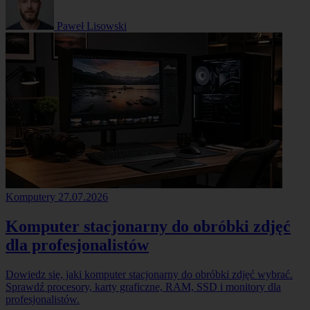
Paweł Lisowski
Komputery
27.07.2026
Komputer stacjonarny do obróbki zdjęć
dla profesjonalistów
Dowiedz się, jaki komputer stacjonarny do obróbki zdjęć wybrać.
Sprawdź procesory, karty graficzne, RAM, SSD i monitory dla
profesjonalistów.