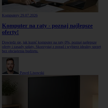
Komputery
29.07.2026
Komputer na raty - poznaj najlepsze
oferty!
Dowiedz się, jak kupić komputer na raty 0%, poznaj najlepsze
oferty i zasady spłaty. Skorzystaj z porad i wybierz idealny sprzęt
bez obciążenia budżetu.
Paweł Lisowski