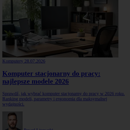
Komputery
28.07.2026
Komputer stacjonarny do pracy:
najlepsze modele 2026
Sprawdź, jak wybrać komputer stacjonarny do pracy w 2026 roku.
Ranking modeli, parametry i ergonomia dla maksymalnej
wydajności.