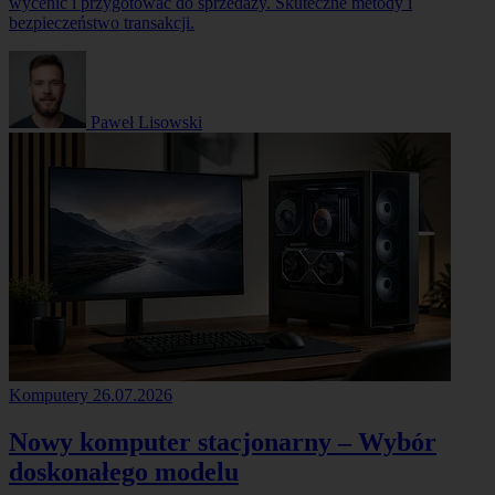
wycenić i przygotować do sprzedaży. Skuteczne metody i
bezpieczeństwo transakcji.
Paweł Lisowski
Komputery
26.07.2026
Nowy komputer stacjonarny – Wybór
doskonałego modelu