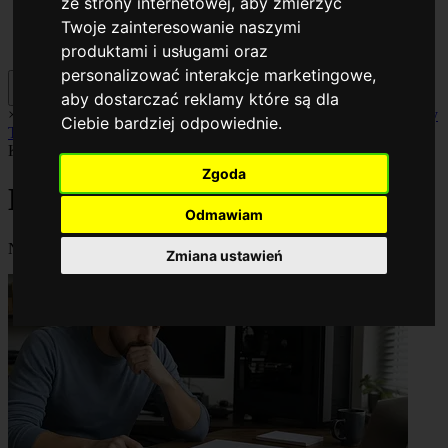
ze strony internetowej
,
aby zmierzyć
Twoje zainteresowanie naszymi
produktami i usługami oraz
personalizować interakcje marketingowe
,
aby dostarczać reklamy które są dla
×
AI
Biznes
Cyberbezpieczeństwo
Komputery
Poradniki
Smartfony
Ciebie bardziej odpowiednie
.
Technologia
Facebook
Komputery
Zgoda
Kategoria:
Komputery
Odmawiam
Najnowsze i najważniejsze artykuły w kategorii Komputery.
Zmiana ustawień