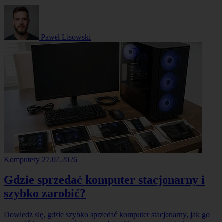
Paweł Lisowski
Komputery
27.07.2026
Gdzie sprzedać komputer stacjonarny i
szybko zarobić?
Dowiedz się, gdzie szybko sprzedać komputer stacjonarny, jak go