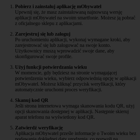
Pobierz i zainstaluj aplikację mObywatel
Upewnij się, że masz zainstalowaną najnowszą wersję
aplikacji mObywatel na swoim smartfonie. Możesz ją pobrać
z oficjalnego sklepu z aplikacjami.
Zarejestruj się lub zaloguj
Po uruchomieniu aplikacji, wykonaj wymagane kroki, aby
zarejestrować się lub zalogować na swoje konto.
Użytkownicy muszą wprowadzić swoje dane, aby
skonfigurować swoje profile.
Użyj funkcji potwierdzania wieku
W momencie, gdy będziesz na stronie wymagającej
potwierdzenia wieku, wybierz odpowiednią opcję w aplikacji
mObywatel. Możesz kliknąć przycisk weryfikacji, który
automatycznie uruchomi proces weryfikacji.
Skanuj kod QR
Jeśli strona internetowa wymaga skanowania kodu QR, użyj
opcji skanowania dostępnej w aplikacji. Następnie skieruj
aparat telefonu na wyświetlony kod QR.
Zatwierdź weryfikację
Aplikacja mObywatel prześle informacje o Twoim wieku bez
podawania dokładnej daty urodzenia, co pozwoli na