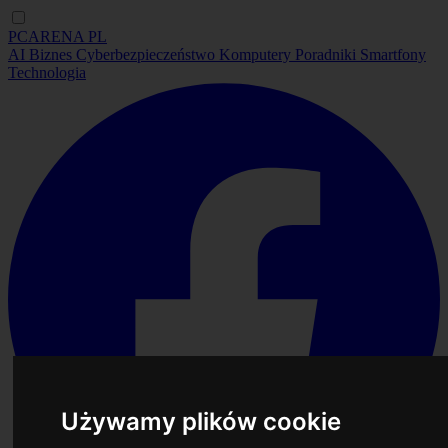
PCARENA
PL
AI
Biznes
Cyberbezpieczeństwo
Komputery
Poradniki
Smartfony
Technologia
Używamy plików cookie