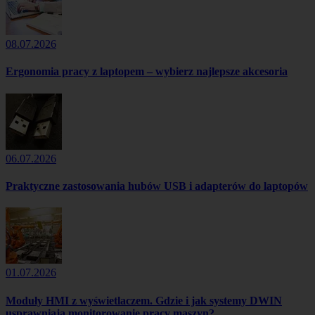
08.07.2026
Ergonomia pracy z laptopem – wybierz najlepsze akcesoria
06.07.2026
Praktyczne zastosowania hubów USB i adapterów do laptopów
01.07.2026
Moduły HMI z wyświetlaczem. Gdzie i jak systemy DWIN
usprawniają monitorowanie pracy maszyn?