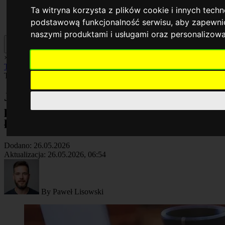
Ta witryna korzysta z plików cookie i innych tech
podstawową funkcjonalność serwisu
,
aby zapewnić
naszymi produktami i usługami oraz personalizow
×
AI
Biznes
Cyberbezpieczeństwo
Komputery
Poradniki
Smartfony
Technologia
Facebook
Technologia
Artykuł
Jak korzystać z mObywatel do
potwierdzania wieku i uprawnień z
łatwością
Dodano:
26.05.2026
Aktualizacja:
26.05.2026, 06:54
By
Paweł Lisowski