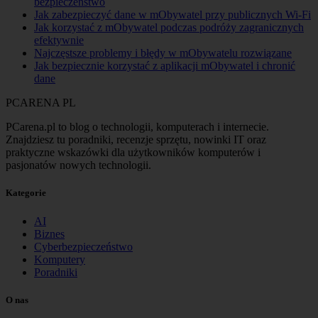
bezpieczeństwo
Jak zabezpieczyć dane w mObywatel przy publicznych Wi-Fi
Jak korzystać z mObywatel podczas podróży zagranicznych
efektywnie
Najczęstsze problemy i błędy w mObywatelu rozwiązane
Jak bezpiecznie korzystać z aplikacji mObywatel i chronić
dane
PCARENA
PL
PCarena.pl to blog o technologii, komputerach i internecie.
Znajdziesz tu poradniki, recenzje sprzętu, nowinki IT oraz
praktyczne wskazówki dla użytkowników komputerów i
pasjonatów nowych technologii.
Kategorie
AI
Biznes
Cyberbezpieczeństwo
Komputery
Poradniki
O nas