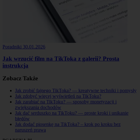
Poradniki
30.01.2026
Jak wrzucić film na TikToka z galerii? Prosta
instrukcja
Zobacz Także
Jak zrobić fajnego TikToka? — kreatywne techniki i pomysły
Jak zdobyć więcej wyświetleń na TikToku?
Jak zarabiać na TikToku? — sposoby monetyzacji i
zwiększania dochodów
Jak dać serduszko na TikToku? — proste kroki i unikanie
błędów
Jak dodać piosenkę na TikToka? – krok po kroku bez
naruszeń prawa