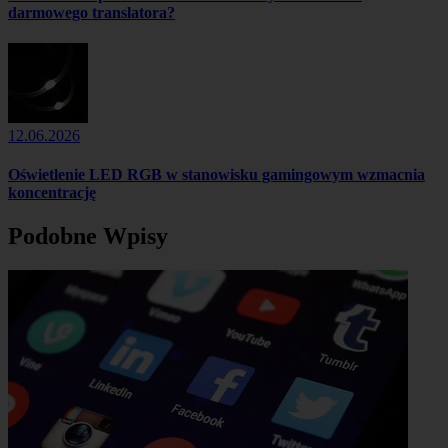
darmowego translatora?
12.06.2026
Oświetlenie LED RGB w stanowisku gamingowym wzmacnia
koncentrację
Podobne Wpisy