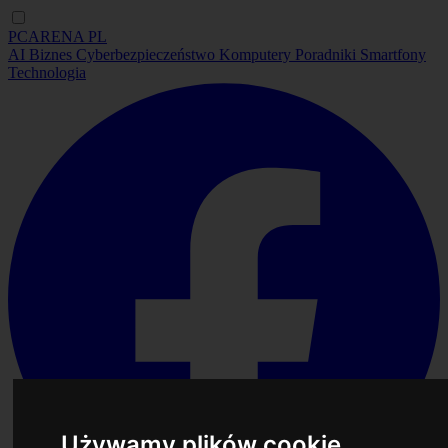
PCARENA
PL
AI
Biznes
Cyberbezpieczeństwo
Komputery
Poradniki
Smartfony
Technologia
Używamy plików cookie