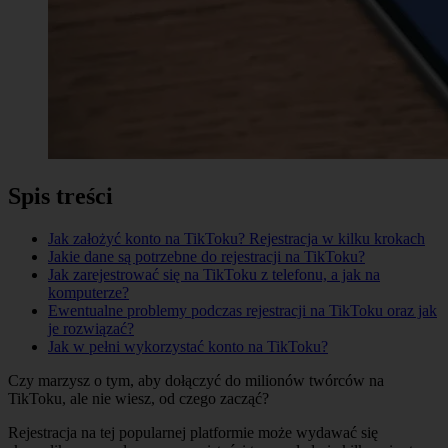
Spis treści
Jak założyć konto na TikToku? Rejestracja w kilku krokach
Jakie dane są potrzebne do rejestracji na TikToku?
Jak zarejestrować się na TikToku z telefonu, a jak na
komputerze?
Ewentualne problemy podczas rejestracji na TikToku oraz jak
je rozwiązać?
Jak w pełni wykorzystać konto na TikToku?
Czy marzysz o tym, aby dołączyć do milionów twórców na
TikToku, ale nie wiesz, od czego zacząć?
Rejestracja na tej popularnej platformie może wydawać się