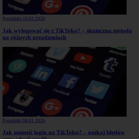
Poradniki
10.01.2026
Jak wylogować się z TikToka? – skuteczna metoda
na różnych urządzeniach
Poradniki
08.01.2026
Jak zmienić login na TikToku? – unikaj błędów