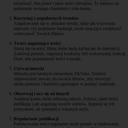
przekazać, kim jesteś i jakie treści oferujesz. To miejsce na
pokazanie swojego charakteru i celu konta.
Korzystaj z popularnych trendów
Angażowanie się w aktualne trendy, takie jak wyzwania
taneczne czy popularne hashtagi, może znacząco zwiększyć
widoczność Twoich filmów.
Twórz angażujące treści
Staraj się tworzyć filmy, które będą zachęcały do interakcji.
Zadawaj pytania, organizuj konkursy lub wykorzystuj funkcję
Duet, aby popularność treści wzrosła.
Używaj muzyki
Muzyka jest istotnym elementem TikToka. Dobierz
odpowiednie utwory do swoich filmów, aby stworzyć
atrakcyjniejsze i bardziej zapadające w pamięć materiały.
Obserwuj i ucz się od innych
Analizuj konta, które odnoszą sukces. Zobacz, jakie treści
publikują i jak angażują swoich widzów. Inspiruj się ich
pomysłami, ale pamiętaj o własnym stylu.
Regularność publikacji
Publikowanie treści regularnie może pomóc w budowaniu