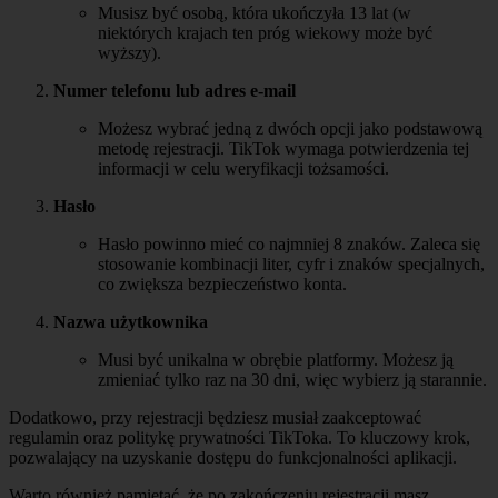
Musisz być osobą, która ukończyła 13 lat (w
niektórych krajach ten próg wiekowy może być
wyższy).
Numer telefonu lub adres e-mail
Możesz wybrać jedną z dwóch opcji jako podstawową
metodę rejestracji. TikTok wymaga potwierdzenia tej
informacji w celu weryfikacji tożsamości.
Hasło
Hasło powinno mieć co najmniej 8 znaków. Zaleca się
stosowanie kombinacji liter, cyfr i znaków specjalnych,
co zwiększa bezpieczeństwo konta.
Nazwa użytkownika
Musi być unikalna w obrębie platformy. Możesz ją
zmieniać tylko raz na 30 dni, więc wybierz ją starannie.
Dodatkowo, przy rejestracji będziesz musiał zaakceptować
regulamin oraz politykę prywatności TikToka. To kluczowy krok,
pozwalający na uzyskanie dostępu do funkcjonalności aplikacji.
Warto również pamiętać, że po zakończeniu rejestracji masz