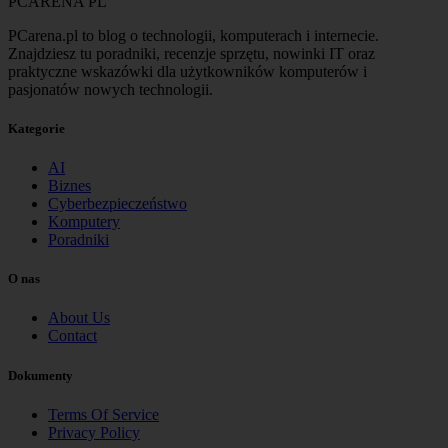
PCARENA
PL
PCarena.pl to blog o technologii, komputerach i internecie.
Znajdziesz tu poradniki, recenzje sprzętu, nowinki IT oraz
praktyczne wskazówki dla użytkowników komputerów i
pasjonatów nowych technologii.
Kategorie
AI
Biznes
Cyberbezpieczeństwo
Komputery
Poradniki
O nas
About Us
Contact
Dokumenty
Terms Of Service
Privacy Policy