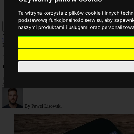
Ta witryna korzysta z plików cookie i innych tech
podstawową funkcjonalność serwisu
,
aby zapewnić
naszymi produktami i usługami oraz personalizow
×
AI
Biznes
Cyberbezpieczeństwo
Komputery
Poradniki
Smartfony
Technologia
Facebook
Poradniki
Artykuł
Jak założyć konto na TikToku? Prosta
rejestracja krok po kroku
Dodano:
03.02.2026
Aktualizacja:
03.02.2026, 09:42
By
Paweł Lisowski