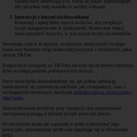
lojalnej bazy obserwujących. Staraj się ustalić harmonogram,
aby utrzymać stały kontakt ze swoimi widzami.
Interakcja z innymi użytkownikami
Komentuj i lajkuj filmy innych twórców, aby zwiększyć
swoje zaangażowanie w społeczność. Budowanie relacji
może przynieść korzyści, w tym wzrost liczby zwolenników.
Inwestując czas w te aspekty, zwiększysz atrakcyjność swojego
konta oraz będziesz mógł skuteczniej korzystać z możliwości, jakie
oferuje TikTok.
Rozpoczęcie przygody na TikToku zaczyna się od prostej rejestracji,
która wymaga podania podstawowych danych.
Przez nasze kroki dowiedzieliśmy się, jak pobrać aplikację,
zarejestrować się zarówno na telefonie, jak i komputerze, oraz o
wymaganych elementach, takich jak
unikalna nazwa użytkownika
i
silne hasło
.
Zidentyfikowane problemy przy rejestracji oraz proponowane
rozwiązania pomogą ci płynnie przejść przez ten proces.
Po utworzeniu konta nie zapomnij w pełni wykorzystać jego
potencjału, optymalizując profil oraz angażując się w różnorodne
treści.