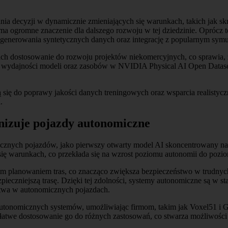
ecyzji w dynamicznie zmieniających się warunkach, takich jak skrz
 ogromne znaczenie dla dalszego rozwoju w tej dziedzinie. Oprócz teg
ć generowania syntetycznych danych oraz integrację z popularnym s
ch dostosowanie do rozwoju projektów niekomercyjnych, co sprawia, 
 wydajności modeli oraz zasobów w NVIDIA Physical AI Open Datase
się do poprawy jakości danych treningowych oraz wsparcia realistycz
.
zuje pojazdy autonomiczne
cznych pojazdów, jako pierwszy otwarty model AI skoncentrowany n
ię warunkach, co przekłada się na wzrost poziomu autonomii do pozi
m planowaniem tras, co znacząco zwiększa bezpieczeństwo w trudnyc
ieczniejszą trasę. Dzięki tej zdolności, systemy autonomiczne są w s
stwa w autonomicznych pojazdach.
onomicznych systemów, umożliwiając firmom, takim jak Voxel51 i G
łatwe dostosowanie go do różnych zastosowań, co stwarza możliwości