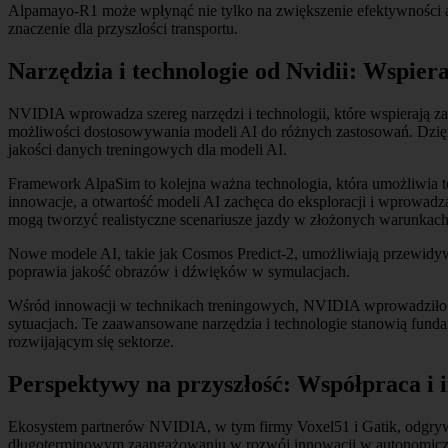
Alpamayo-R1 może wpłynąć nie tylko na zwiększenie efektywności 
znaczenie dla przyszłości transportu.
Narzędzia i technologie od Nvidii: Wspie
NVIDIA wprowadza szereg narzędzi i technologii, które wspierają
możliwości dostosowywania modeli AI do różnych zastosowań. Dzięk
jakości danych treningowych dla modeli AI.
Framework AlpaSim to kolejna ważna technologia, która umożliwia t
innowacje, a otwartość modeli AI zachęca do eksploracji i wprowa
mogą tworzyć realistyczne scenariusze jazdy w złożonych warunkach
Nowe modele AI, takie jak Cosmos Predict-2, umożliwiają przewidywa
poprawia jakość obrazów i dźwięków w symulacjach.
Wśród innowacji w technikach treningowych, NVIDIA wprowadziło Pr
sytuacjach. Te zaawansowane narzędzia i technologie stanowią fund
rozwijającym się sektorze.
Perspektywy na przyszłość: Współpraca i 
Ekosystem partnerów NVIDIA, w tym firmy Voxel51 i Gatik, odgry
długoterminowym zaangażowaniu w rozwój innowacji w autonomiczn