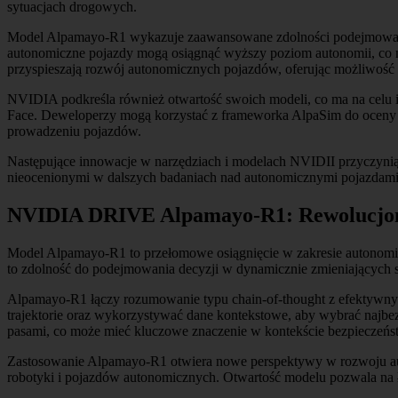
sytuacjach drogowych.
Model Alpamayo-R1 wykazuje zaawansowane zdolności podejmowania d
autonomiczne pojazdy mogą osiągnąć wyższy poziom autonomii, co ma
przyspieszają rozwój autonomicznych pojazdów, oferując możliwoś
NVIDIA podkreśla również otwartość swoich modeli, co ma na celu i
Face. Deweloperzy mogą korzystać z frameworka AlpaSim do oceny
prowadzeniu pojazdów.
Następujące innowacje w narzędziach i modelach NVIDII przyczynią 
nieocenionymi w dalszych badaniach nad autonomicznymi pojazdami
NVIDIA DRIVE Alpamayo-R1: Rewolucjoni
Model Alpamayo-R1 to przełomowe osiągnięcie w zakresie autonomi
to zdolność do podejmowania decyzji w dynamicznie zmieniających s
Alpamayo-R1 łączy rozumowanie typu chain-of-thought z efektywny
trajektorie oraz wykorzystywać dane kontekstowe, aby wybrać najbezp
pasami, co może mieć kluczowe znaczenie w kontekście bezpieczeń
Zastosowanie Alpamayo-R1 otwiera nowe perspektywy w rozwoju aut
robotyki i pojazdów autonomicznych. Otwartość modelu pozwala na 