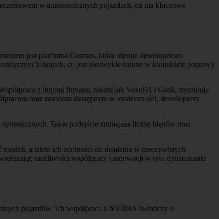
pieczeństwem w autonomicznych pojazdach, co ma kluczowe
mentem jest platforma Cosmos, która oferuje deweloperom
tetycznych danych, co jest niezwykle istotne w kontekście poprawy
półpraca z innymi firmami, takimi jak Voxel51 i Gatik, stymuluje
półpracom oraz zasobom dostępnym w społeczności, deweloperzy
syntetycznych. Takie podejście zmniejsza liczbę błędów oraz
deli, a także ich zdolności do działania w rzeczywistych
zwiększając możliwości współpracy i innowacji w tym dynamicznie
cznych pojazdów. Ich współpraca z NVIDIA świadczy o