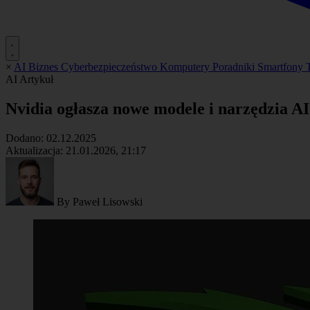
×
AI
Biznes
Cyberbezpieczeństwo
Komputery
Poradniki
Smartfony
AI
Artykuł
Nvidia ogłasza nowe modele i narzędzia 
Dodano:
02.12.2025
Aktualizacja:
21.01.2026, 21:17
By
Paweł Lisowski