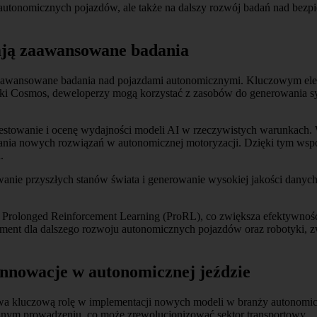
autonomicznych pojazdów, ale także na dalszy rozwój badań nad bez
rają zaawansowane badania
 zaawansowane badania nad pojazdami autonomicznymi. Kluczowym ele
i Cosmos, deweloperzy mogą korzystać z zasobów do generowania syn
estowanie i ocenę wydajności modeli AI w rzeczywistych warunkach. Ws
dzania nowych rozwiązań w autonomicznej motoryzacji. Dzięki tym ws
.
nie przyszłych stanów świata i generowanie wysokiej jakości danych 
olonged Reinforcement Learning (ProRL), co zwiększa efektywność mo
ament dla dalszego rozwoju autonomicznych pojazdów oraz robotyki, 
innowacje w autonomicznej jeździe
wa kluczową rolę w implementacji nowych modeli w branży autonomi
ym prowadzeniu, co może zrewolucjonizować sektor transportowy.