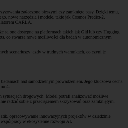
yżowania zatłoczone pieszymi czy zamknięte pasy. Dzięki temu,
o, nowe narzędzia i modele, takie jak Cosmos Predict-2,
ymulatorem CARLA.
że są one dostępne na platformach takich jak GitHub czy Hugging
ts, co stwarza nowe możliwości dla badań w autonomicznym
nych scenariuszy jazdy w trudnych warunkach, co czyni je
a badaniach nad samodzielnym prowadzeniem. Jego kluczowa cecha
omu 4.
h sytuacjach drogowych. Model potrafi analizować możliwe
tanie radzić sobie z przeciążeniem skrzyżowań oraz zamkniętymi
atik, opracowywanie innowacyjnych projektów w dziedzinie
 współpracy w ekosystemie rozwoju AI.