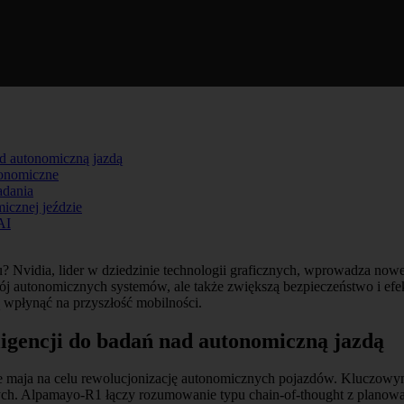
ad autonomiczną jazdą
onomiczne
adania
icznej jeździe
AI
u? Nvidia, lider w dziedzinie technologii graficznych, wprowadza now
ój autonomicznych systemów, ale także zwiększą bezpieczeństwo i ef
 wpłynąć na przyszłość mobilności.
ligencji do badań nad autonomiczną jazdą
óre maja na celu rewolucjonizację autonomicznych pojazdów. Kluczo
ch. Alpamayo-R1 łączy rozumowanie typu chain-of-thought z planowa