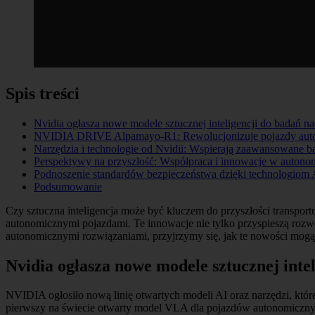
Spis treści
Nvidia ogłasza nowe modele sztucznej inteligencji do badań n
NVIDIA DRIVE Alpamayo-R1: Rewolucjonizuje pojazdy aut
Narzędzia i technologie od Nvidii: Wspierają zaawansowane b
Perspektywy na przyszłość: Współpraca i innowacje w autonom
Podnoszenie standardów bezpieczeństwa dzięki technologiom 
Podsumowanie
Czy sztuczna inteligencja może być kluczem do przyszłości transport
autonomicznymi pojazdami. Te innowacje nie tylko przyspieszą rozw
autonomicznymi rozwiązaniami, przyjrzymy się, jak te nowości mogą
Nvidia ogłasza nowe modele sztucznej inte
NVIDIA ogłosiło nową linię otwartych modeli AI oraz narzędzi, kt
pierwszy na świecie otwarty model VLA dla pojazdów autonomiczny