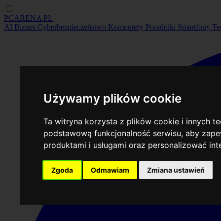
PCARENA
PL
AI
Biznes
Cyberbezpieczeństwo
Komputery
Poradniki
Smartfony
Te
Używamy plików cookie
Ta witryna korzysta z plików cookie i innych t
podstawową funkcjonalność serwisu
,
aby zapew
produktami i usługami oraz personalizować in
Zgoda
Odmawiam
Zmiana ustawień