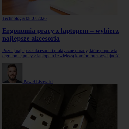
Technologia
08.07.2026
Ergonomia pracy z laptopem – wybierz
najlepsze akcesoria
Poznaj najlepsze akcesoria i praktyczne porady, które poprawią
ergonomię pracy z laptopem i zwiększą komfort oraz wydajność.
Paweł Lisowski