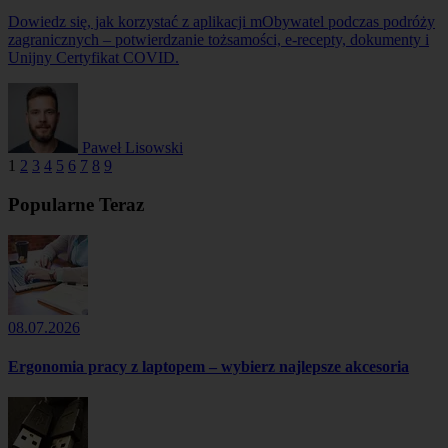
Dowiedz się, jak korzystać z aplikacji mObywatel podczas podróży
zagranicznych – potwierdzanie tożsamości, e-recepty, dokumenty i
Unijny Certyfikat COVID.
Paweł Lisowski
1
2
3
4
5
6
7
8
9
Popularne Teraz
08.07.2026
Ergonomia pracy z laptopem – wybierz najlepsze akcesoria