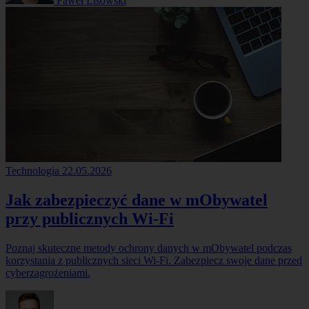
Paweł Lisowski
Technologia
22.05.2026
Jak zabezpieczyć dane w mObywatel
przy publicznych Wi-Fi
Poznaj skuteczne metody ochrony danych w mObywatel podczas
korzystania z publicznych sieci Wi-Fi. Zabezpiecz swoje dane przed
cyberzagrożeniami.