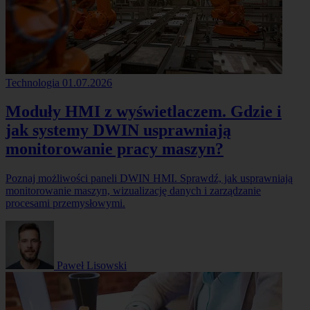
Technologia
01.07.2026
Moduły HMI z wyświetlaczem. Gdzie i
jak systemy DWIN usprawniają
monitorowanie pracy maszyn?
Poznaj możliwości paneli DWIN HMI. Sprawdź, jak usprawniają
monitorowanie maszyn, wizualizację danych i zarządzanie
procesami przemysłowymi.
Paweł Lisowski