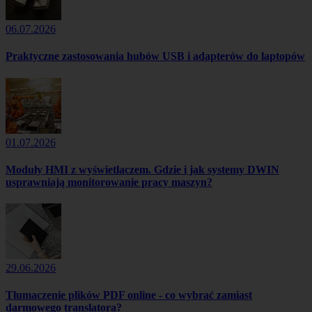
06.07.2026
Praktyczne zastosowania hubów USB i adapterów do laptopów
01.07.2026
Moduły HMI z wyświetlaczem. Gdzie i jak systemy DWIN
usprawniają monitorowanie pracy maszyn?
29.06.2026
Tłumaczenie plików PDF online - co wybrać zamiast
darmowego translatora?