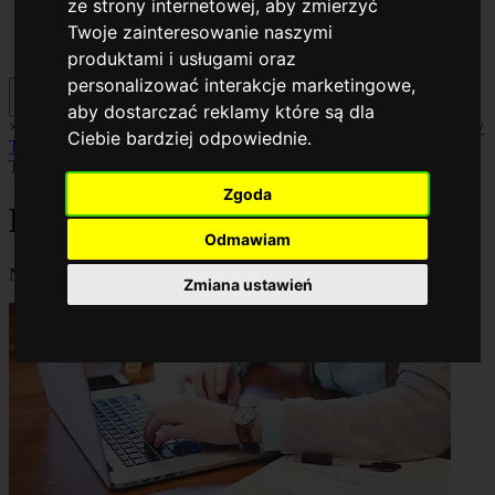
ze strony internetowej
,
aby zmierzyć
Twoje zainteresowanie naszymi
produktami i usługami oraz
personalizować interakcje marketingowe
,
aby dostarczać reklamy które są dla
×
AI
Biznes
Cyberbezpieczeństwo
Komputery
Poradniki
Smartfony
Ciebie bardziej odpowiednie
.
Technologia
Facebook
Technologia
Zgoda
Kategoria:
Technologia
Odmawiam
Najnowsze i najważniejsze artykuły w kategorii Technologia.
Zmiana ustawień