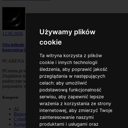
Używamy plików
12.06.2026
cookie
Oświetlenie LED RGB w stanowisku gamingowym wzmacnia
koncentrację
Ta witryna korzysta z plików
PCARENA
PL
cookie i innych technologii
śledzenia, aby poprawić jakość
PCarena.pl to blog o technologii, komputerach i internecie.
przeglądania w następujących
Znajdziesz tu poradniki, recenzje sprzętu, nowinki IT oraz
praktyczne wskazówki dla użytkowników komputerów i
celach:
aby umożliwić
pasjonatów nowych technologii.
podstawową funkcjonalność
serwisu
,
aby zapewnić lepsze
Kategorie
wrażenia z korzystania ze strony
AI
internetowej
,
aby zmierzyć Twoje
Biznes
zainteresowanie naszymi
Cyberbezpieczeństwo
produktami i usługami oraz
Komputery